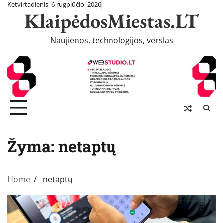
Skip
Ketvirtadienis, 6 rugpjūčio, 2026
KlaipėdosMiestas.LT
to
content
Naujienos, technologijos, verslas
Žyma:
netaptų
Home
netaptų