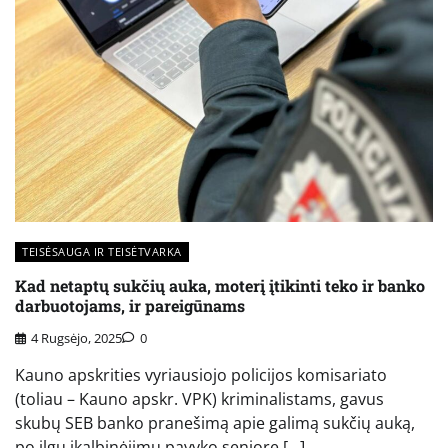
TEISĖSAUGA IR TEISĖTVARKA
Kad netaptų sukčių auka, moterį įtikinti teko ir banko
darbuotojams, ir pareigūnams
4 Rugsėjo, 2025
0
Kauno apskrities vyriausiojo policijos komisariato
(toliau – Kauno apskr. VPK) kriminalistams, gavus
skubų SEB banko pranešimą apie galimą sukčių auką,
po ilgų įkalbinėjimų pavyko senjorę […]