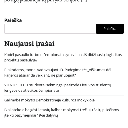
Paieška
Paieška
Naujausi įrašai
Kodėl pasaulio futbolo čempionatas yra vienas iš didžiausių logistikos
projektų pasaulyje?
Rinkodaros įmonei vadovaujanti D. Padegimaitė: „Aiškumas dėl
karjeros atsiranda veikiant, ne planuojant“
VILNIUS TECH studentai sėkmingai pasirodė Lietuvos studentų
lengvosios atletikos čempionate
Galimybė mokytis Demokratinėje kultūros mokykloje
Bibliotekoje baigėsi lietuvių kalbos mokymai trečiųjų šalių piliečiams –
įteikti pažymėjimai 19-ai dalyvių