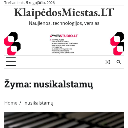
Skip
Trečiadienis, 5 rugpjūčio, 2026
KlaipėdosMiestas.LT
to
content
Naujienos, technologijos, verslas
Žyma:
nusikalstamų
Home
nusikalstamų