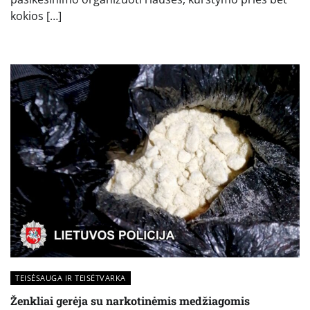
kokios […]
TEISĖSAUGA IR TEISĖTVARKA
Ženkliai gerėja su narkotinėmis medžiagomis