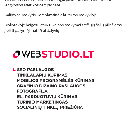
lengvosios atletikos čempionate
Galimybė mokytis Demokratinėje kultūros mokykloje
Bibliotekoje baigėsi lietuvių kalbos mokymai trečiųjų šalių piliečiams –
įteikti pažymėjimai 19-ai dalyvių