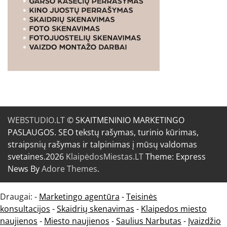
WEBSTUDIO.LT
© SKAITMENINIO MARKETINGO
PASLAUGOS. SEO tekstų rašymas, turinio kūrimas,
straipsnių rašymas ir talpinimas į mūsų valdomas
svetaines.2026
KlaipėdosMiestas.LT
Theme: Express
News By
Adore Themes
.
Draugai: -
Marketingo agentūra
-
Teisinės
konsultacijos
-
Skaidrių skenavimas
-
Klaipedos miesto
naujienos
-
Miesto naujienos
-
Saulius Narbutas
-
Įvaizdžio