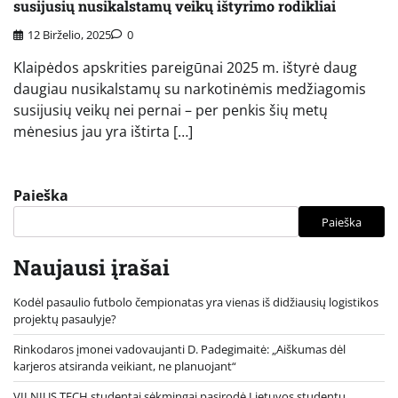
susijusių nusikalstamų veikų ištyrimo rodikliai
12 Birželio, 2025
0
Klaipėdos apskrities pareigūnai 2025 m. ištyrė daug
daugiau nusikalstamų su narkotinėmis medžiagomis
susijusių veikų nei pernai – per penkis šių metų
mėnesius jau yra ištirta […]
Paieška
Paieška
Naujausi įrašai
Kodėl pasaulio futbolo čempionatas yra vienas iš didžiausių logistikos
projektų pasaulyje?
Rinkodaros įmonei vadovaujanti D. Padegimaitė: „Aiškumas dėl
karjeros atsiranda veikiant, ne planuojant“
VILNIUS TECH studentai sėkmingai pasirodė Lietuvos studentų