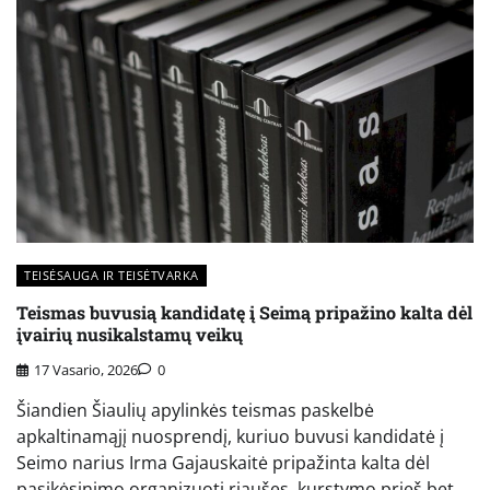
TEISĖSAUGA IR TEISĖTVARKA
Teismas buvusią kandidatę į Seimą pripažino kalta dėl
įvairių nusikalstamų veikų
17 Vasario, 2026
0
Šiandien Šiaulių apylinkės teismas paskelbė
apkaltinamąjį nuosprendį, kuriuo buvusi kandidatė į
Seimo narius Irma Gajauskaitė pripažinta kalta dėl
pasikėsinimo organizuoti riaušes, kurstymo prieš bet