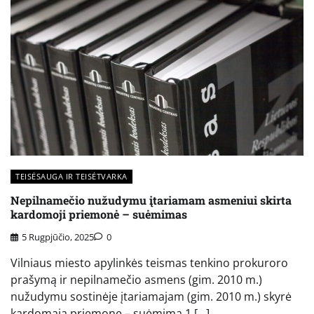
TEISĖSAUGA IR TEISĖTVARKA
Nepilnamečio nužudymu įtariamam asmeniui skirta
kardomoji priemonė – suėmimas
5 Rugpjūčio, 2025
0
Vilniaus miesto apylinkės teismas tenkino prokuroro
prašymą ir nepilnamečio asmens (gim. 2010 m.)
nužudymu sostinėje įtariamajam (gim. 2010 m.) skyrė
kardomąją priemonę – suėmimą 1 […]