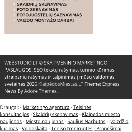
WEBSTUDIO.LT
© SKAITMENINIO MARKETINGO
PASLAUGOS. SEO tekstų rašymas, turinio kūrimas,
straipsnių rašymas ir talpinimas į mūsų valdomas
svetaines.2026
KlaipėdosMiestas.LT
Theme: Express
News By
Adore Themes
.
Draugai: -
Marketingo agentūra
-
Teisinės
konsultacijos
-
Skaidrių skenavimas
-
Klaipedos miesto
naujienos
-
Miesto naujienos
-
Saulius Narbutas
-
Įvaizdžio
kūrimas
-
Veidoskaita
-
Teniso treniruotės
- Pranešimai