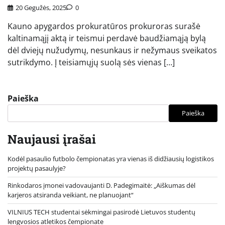
20 Gegužės, 2025
0
Kauno apygardos prokuratūros prokuroras surašė
kaltinamąjį aktą ir teismui perdavė baudžiamąją bylą
dėl dviejų nužudymų, nesunkaus ir nežymaus sveikatos
sutrikdymo. Į teisiamųjų suolą sės vienas […]
Paieška
Paieška
Naujausi įrašai
Kodėl pasaulio futbolo čempionatas yra vienas iš didžiausių logistikos
projektų pasaulyje?
Rinkodaros įmonei vadovaujanti D. Padegimaitė: „Aiškumas dėl
karjeros atsiranda veikiant, ne planuojant“
VILNIUS TECH studentai sėkmingai pasirodė Lietuvos studentų
lengvosios atletikos čempionate