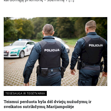
TEISĖSAUGA IR TEISĖTVARKA
Teismui perduota byla dėl dviejų nužudymų ir
sveikatos sutrikdymų Marijampolėje