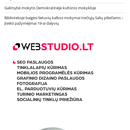
Galimybė mokytis Demokratinėje kultūros mokykloje
Bibliotekoje baigėsi lietuvių kalbos mokymai trečiųjų šalių piliečiams –
įteikti pažymėjimai 19-ai dalyvių