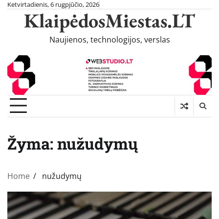
Skip
Ketvirtadienis, 6 rugpjūčio, 2026
KlaipėdosMiestas.LT
to
content
Naujienos, technologijos, verslas
Žyma:
nužudymų
Home
nužudymų