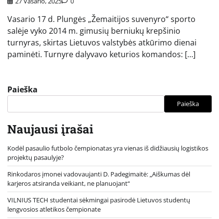
27 Vasario, 2025
0
Vasario 17 d. Plungės „Žemaitijos suvenyro“ sporto
salėje vyko 2014 m. gimusių berniukų krepšinio
turnyras, skirtas Lietuvos valstybės atkūrimo dienai
paminėti. Turnyre dalyvavo keturios komandos: […]
Paieška
Paieška
Naujausi įrašai
Kodėl pasaulio futbolo čempionatas yra vienas iš didžiausių logistikos
projektų pasaulyje?
Rinkodaros įmonei vadovaujanti D. Padegimaitė: „Aiškumas dėl
karjeros atsiranda veikiant, ne planuojant“
VILNIUS TECH studentai sėkmingai pasirodė Lietuvos studentų
lengvosios atletikos čempionate