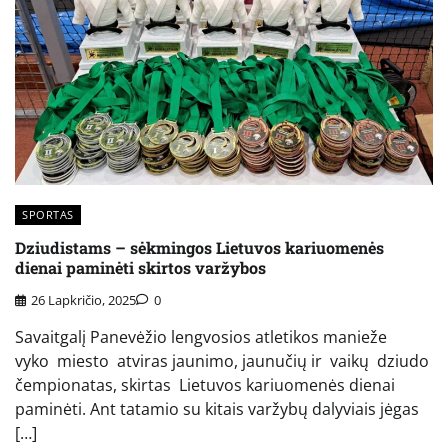
SPORTAS
Dziudistams – sėkmingos Lietuvos kariuomenės
dienai paminėti skirtos varžybos
26 Lapkričio, 2025
0
Savaitgalį Panevėžio lengvosios atletikos manieže
vyko miesto atviras jaunimo, jaunučių ir vaikų dziudo
čempionatas, skirtas Lietuvos kariuomenės dienai
paminėti. Ant tatamio su kitais varžybų dalyviais jėgas
[…]