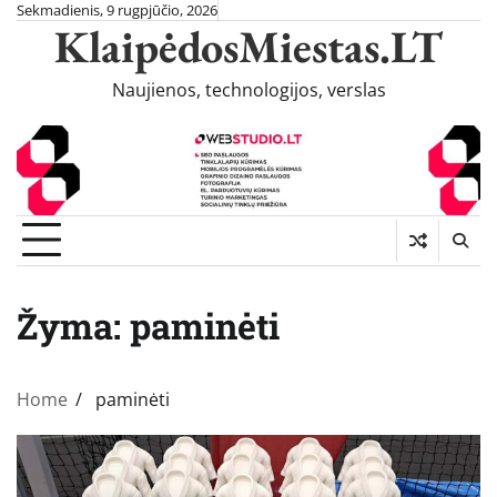
Skip
Sekmadienis, 9 rugpjūčio, 2026
KlaipėdosMiestas.LT
to
content
Naujienos, technologijos, verslas
Žyma:
paminėti
Home
paminėti