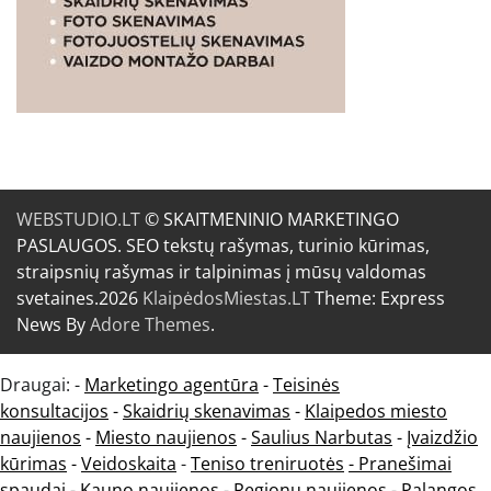
WEBSTUDIO.LT
© SKAITMENINIO MARKETINGO
PASLAUGOS. SEO tekstų rašymas, turinio kūrimas,
straipsnių rašymas ir talpinimas į mūsų valdomas
svetaines.2026
KlaipėdosMiestas.LT
Theme: Express
News By
Adore Themes
.
Draugai: -
Marketingo agentūra
-
Teisinės
konsultacijos
-
Skaidrių skenavimas
-
Klaipedos miesto
naujienos
-
Miesto naujienos
-
Saulius Narbutas
-
Įvaizdžio
kūrimas
-
Veidoskaita
-
Teniso treniruotės
- Pranešimai
spaudai -
Kauno naujienos
-
Regionų naujienos
-
Palangos