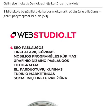
Galimybė mokytis Demokratinėje kultūros mokykloje
Bibliotekoje baigėsi lietuvių kalbos mokymai trečiųjų šalių piliečiams –
įteikti pažymėjimai 19-ai dalyvių