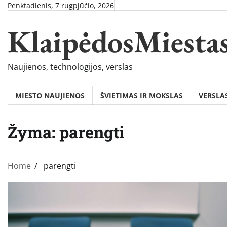
Skip
Penktadienis, 7 rugpjūčio, 2026
to
KlaipėdosMiesta
content
Naujienos, technologijos, verslas
MIESTO NAUJIENOS
ŠVIETIMAS IR MOKSLAS
VERSLA
Žyma:
parengti
Home
parengti