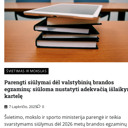
ŠVIETIMAS IR MOKSLAS
Parengti siūlymai dėl valstybinių brandos
egzaminų: siūloma nustatyti adekvačią išlaik
kartelę
7 Lapkričio, 2025
0
Švietimo, mokslo ir sporto ministerija parengė ir teikia
svarstymams siūlymus dėl 2026 metų brandos egzaminų