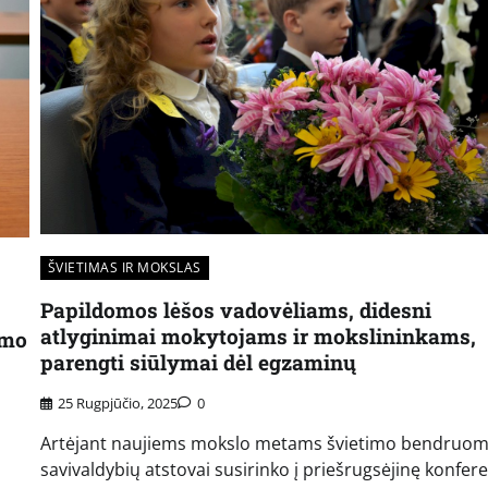
ŠVIETIMAS IR MOKSLAS
Papildomos lėšos vadovėliams, didesni
atlyginimai mokytojams ir mokslininkams,
ymo
parengti siūlymai dėl egzaminų
25 Rugpjūčio, 2025
0
Artėjant naujiems mokslo metams švietimo bendruom
savivaldybių atstovai susirinko į priešrugsėjinę konfere