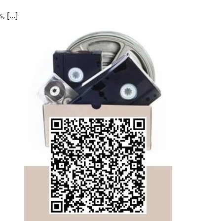
, […]