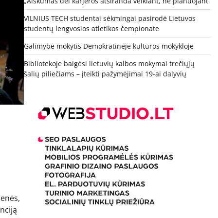
„Aiškumas dėl karjeros atsiranda veikiant, ne planuojant“
VILNIUS TECH studentai sėkmingai pasirodė Lietuvos
studentų lengvosios atletikos čempionate
Galimybė mokytis Demokratinėje kultūros mokykloje
Bibliotekoje baigėsi lietuvių kalbos mokymai trečiųjų
šalių piliečiams – įteikti pažymėjimai 19-ai dalyvių
enės,
nciją