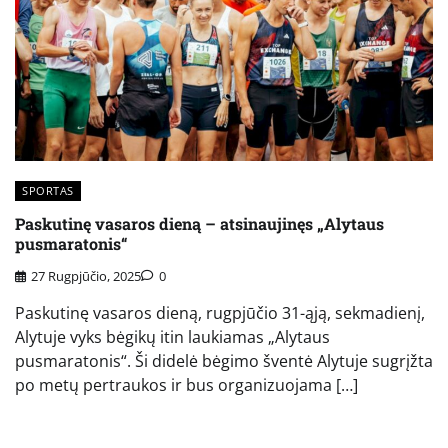
SPORTAS
Paskutinę vasaros dieną – atsinaujinęs „Alytaus
pusmaratonis“
27 Rugpjūčio, 2025
0
Paskutinę vasaros dieną, rugpjūčio 31-ąją, sekmadienį,
Alytuje vyks bėgikų itin laukiamas „Alytaus
pusmaratonis“. Ši didelė bėgimo šventė Alytuje sugrįžta
po metų pertraukos ir bus organizuojama […]