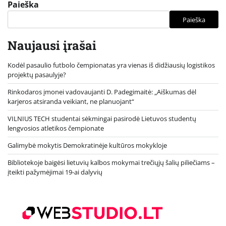
Paieška
Paieška
Naujausi įrašai
Kodėl pasaulio futbolo čempionatas yra vienas iš didžiausių logistikos
projektų pasaulyje?
Rinkodaros įmonei vadovaujanti D. Padegimaitė: „Aiškumas dėl
karjeros atsiranda veikiant, ne planuojant“
VILNIUS TECH studentai sėkmingai pasirodė Lietuvos studentų
lengvosios atletikos čempionate
Galimybė mokytis Demokratinėje kultūros mokykloje
Bibliotekoje baigėsi lietuvių kalbos mokymai trečiųjų šalių piliečiams –
įteikti pažymėjimai 19-ai dalyvių