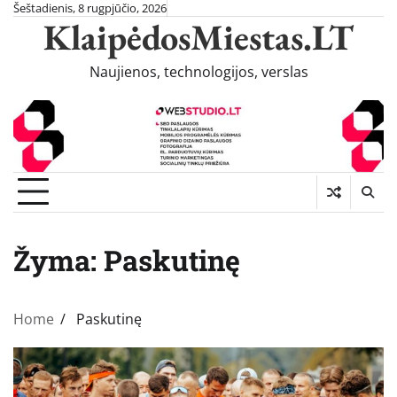
Skip
Šeštadienis, 8 rugpjūčio, 2026
KlaipėdosMiestas.LT
to
content
Naujienos, technologijos, verslas
Žyma:
Paskutinę
Home
Paskutinę