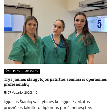
ŠVIETIMAS IR MOKSLAS
Trys jaunos slaugytojos patirties semiasi iš operacinės
profesionalių
27 Vasario, 2026
0
Įgijusios Šiaulių valstybinės kolegijos Sveikatos
priežiūros fakulteto diplomus prieš mėnesį trys