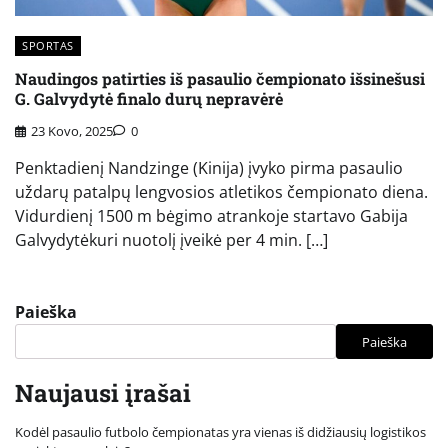
SPORTAS
Naudingos patirties iš pasaulio čempionato išsinešusi
G. Galvydytė finalo durų nepravėrė
23 Kovo, 2025
0
Penktadienį Nandzinge (Kinija) įvyko pirma pasaulio
uždarų patalpų lengvosios atletikos čempionato diena.
Vidurdienį 1500 m bėgimo atrankoje startavo Gabija
Galvydytėkuri nuotolį įveikė per 4 min. […]
Paieška
Paieška
Naujausi įrašai
Kodėl pasaulio futbolo čempionatas yra vienas iš didžiausių logistikos