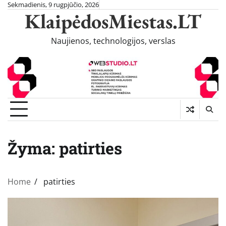
Skip
Sekmadienis, 9 rugpjūčio, 2026
KlaipėdosMiestas.LT
to
content
Naujienos, technologijos, verslas
Žyma:
patirties
Home
patirties