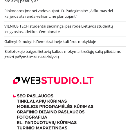
projektų pasaulyje?
Rinkodaros įmonei vadovaujanti D. Padegimaitė: „Aiškumas dėl
karjeros atsiranda veikiant, ne planuojant“
VILNIUS TECH studentai sėkmingai pasirodė Lietuvos studentų
lengvosios atletikos čempionate
Galimybė mokytis Demokratinėje kultūros mokykloje
Bibliotekoje baigėsi lietuvių kalbos mokymai trečiųjų šalių piliečiams –
įteikti pažymėjimai 19-ai dalyvių