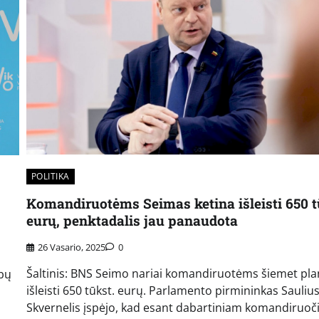
POLITIKA
Komandiruotėms Seimas ketina išleisti 650 t
eurų, penktadalis jau panaudota
26 Vasario, 2025
0
Šaltinis: BNS Seimo nariai komandiruotėms šiemet pl
rbų
išleisti 650 tūkst. eurų. Parlamento pirmininkas Sauliu
Skvernelis įspėjo, kad esant dabartiniam komandiruoč