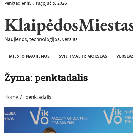
Skip
Penktadienis, 7 rugpjūčio, 2026
to
KlaipėdosMiesta
content
Naujienos, technologijos, verslas
MIESTO NAUJIENOS
ŠVIETIMAS IR MOKSLAS
VERSLA
Žyma:
penktadalis
Home
penktadalis