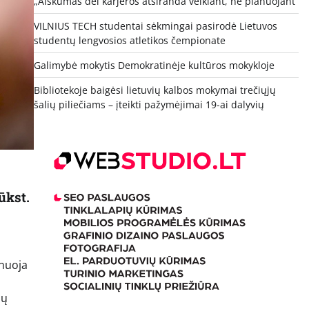
„Aiškumas dėl karjeros atsiranda veikiant, ne planuojant“
VILNIUS TECH studentai sėkmingai pasirodė Lietuvos
studentų lengvosios atletikos čempionate
Galimybė mokytis Demokratinėje kultūros mokykloje
Bibliotekoje baigėsi lietuvių kalbos mokymai trečiųjų
šalių piliečiams – įteikti pažymėjimai 19-ai dalyvių
ūkst.
anuoja
s
ių