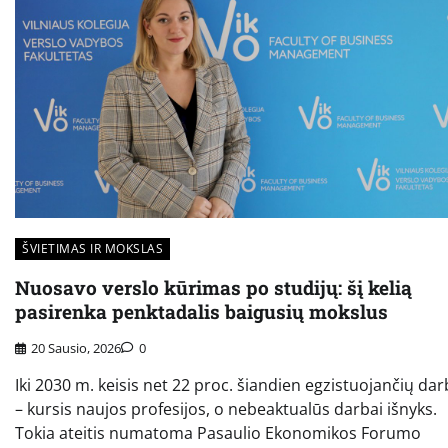
ŠVIETIMAS IR MOKSLAS
Nuosavo verslo kūrimas po studijų: šį kelią
pasirenka penktadalis baigusių mokslus
20 Sausio, 2026
0
Iki 2030 m. keisis net 22 proc. šiandien egzistuojančių da
– kursis naujos profesijos, o nebeaktualūs darbai išnyks.
Tokia ateitis numatoma Pasaulio Ekonomikos Forumo