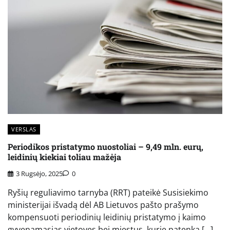
VERSLAS
Periodikos pristatymo nuostoliai – 9,49 mln. eurų,
leidinių kiekiai toliau mažėja
3 Rugsėjo, 2025
0
Ryšių reguliavimo tarnyba (RRT) pateikė Susisiekimo
ministerijai išvadą dėl AB Lietuvos pašto prašymo
kompensuoti periodinių leidinių pristatymo į kaimo
gyvenamąsias vietoves bei miestus, kurie patenka […]