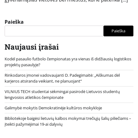
Paieška
Paieška
Naujausi įrašai
Kodėl pasaulio futbolo čempionatas yra vienas iš didžiausių logistikos
projektų pasaulyje?
Rinkodaros įmonei vadovaujanti D. Padegimaitė: „Aiškumas dėl
karjeros atsiranda veikiant, ne planuojant“
VILNIUS TECH studentai sėkmingai pasirodė Lietuvos studentų
lengvosios atletikos čempionate
Galimybė mokytis Demokratinėje kultūros mokykloje
Bibliotekoje baigėsi lietuvių kalbos mokymai trečiųjų šalių piliečiams –
įteikti pažymėjimai 19-ai dalyvių