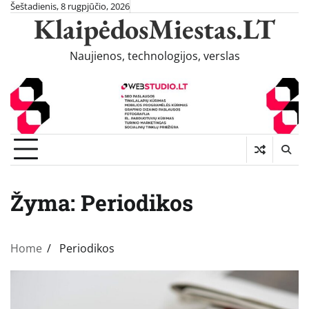
Skip
Šeštadienis, 8 rugpjūčio, 2026
KlaipėdosMiestas.LT
to
content
Naujienos, technologijos, verslas
Žyma:
Periodikos
Home
Periodikos