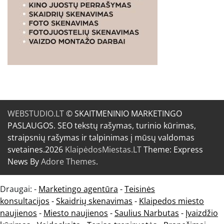
WEBSTUDIO.LT
© SKAITMENINIO MARKETINGO
PASLAUGOS. SEO tekstų rašymas, turinio kūrimas,
straipsnių rašymas ir talpinimas į mūsų valdomas
svetaines.2026
KlaipėdosMiestas.LT
Theme: Express
News By
Adore Themes
.
Draugai: -
Marketingo agentūra
-
Teisinės
konsultacijos
-
Skaidrių skenavimas
-
Klaipedos miesto
naujienos
-
Miesto naujienos
-
Saulius Narbutas
-
Įvaizdžio