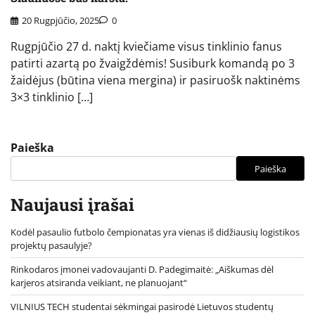
20 Rugpjūčio, 2025
0
Rugpjūčio 27 d. naktį kviečiame visus tinklinio fanus
patirti azartą po žvaigždėmis! Susiburk komandą po 3
žaidėjus (būtina viena mergina) ir pasiruošk naktinėms
3×3 tinklinio […]
Paieška
Paieška
Naujausi įrašai
Kodėl pasaulio futbolo čempionatas yra vienas iš didžiausių logistikos
projektų pasaulyje?
Rinkodaros įmonei vadovaujanti D. Padegimaitė: „Aiškumas dėl
karjeros atsiranda veikiant, ne planuojant“
VILNIUS TECH studentai sėkmingai pasirodė Lietuvos studentų