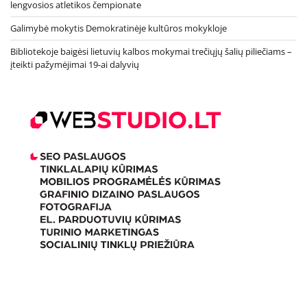
lengvosios atletikos čempionate
Galimybė mokytis Demokratinėje kultūros mokykloje
Bibliotekoje baigėsi lietuvių kalbos mokymai trečiųjų šalių piliečiams –
įteikti pažymėjimai 19-ai dalyvių