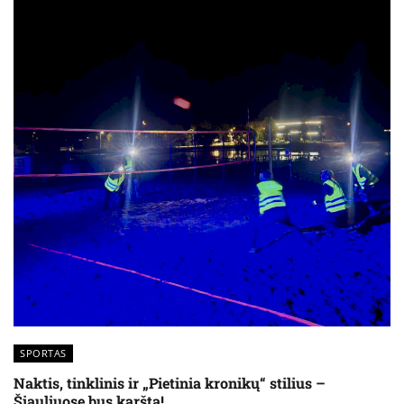
SPORTAS
Naktis, tinklinis ir „Pietinia kronikų“ stilius –
Šiauliuose bus karšta!