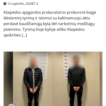
12 Lapkričio, 2025
0
Klaipėdos apygardos prokuratūros prokurorė baigė
ikiteisminį tyrimą ir teismui su kaltinamuoju aktu
perdavė baudžiamąją bylą dėl narkotinių medžiagų
platinimo. Tyrimą šioje byloje atliko Klaipėdos
apskrities […]