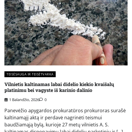
TEISĖSAUGA IR TEISĖTVARKA
Vilnietis kaltinamas labai didelio kiekio kvaišalų
platinimu bei vagyste iš karinio dalinio
1 Balandžio, 2026
0
Panevėžio apygardos prokuratūros prokuroras surašė
kaltinamąįį aktą ir perdavė nagrinėti teismui
baudžiamąją bylą, kurioje 27 metų vilnietis A. S.
kaltinamas disponavimu labai dideliu narkotinių ir […]