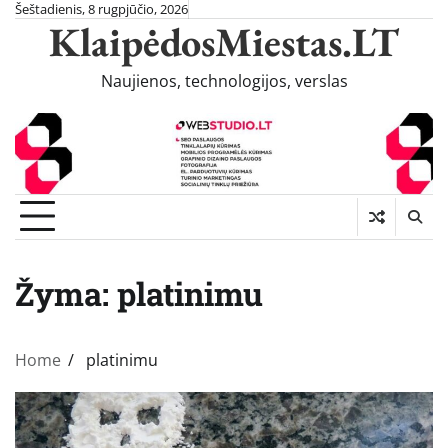
Skip
Šeštadienis, 8 rugpjūčio, 2026
KlaipėdosMiestas.LT
to
content
Naujienos, technologijos, verslas
Žyma:
platinimu
Home
platinimu