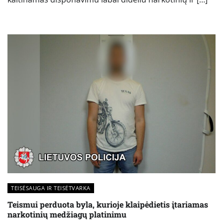
TEISĖSAUGA IR TEISĖTVARKA
Teismui perduota byla, kurioje klaipėdietis įtariamas
narkotinių medžiagų platinimu