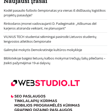
Naujausi įrašai
Kodėl pasaulio futbolo čempionatas yra vienas iš didžiausių logistikos
projektų pasaulyje?
Rinkodaros įmonei vadovaujanti D. Padegimaitė: „Aiškumas dėl
karjeros atsiranda veikiant, ne planuojant“
VILNIUS TECH studentai sėkmingai pasirodė Lietuvos studentų
lengvosios atletikos čempionate
Galimybė mokytis Demokratinėje kultūros mokykloje
Bibliotekoje baigėsi lietuvių kalbos mokymai trečiųjų šalių piliečiams –
įteikti pažymėjimai 19-ai dalyvių