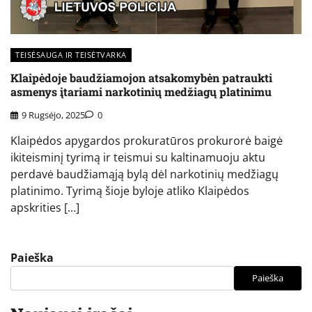
TEISĖSAUGA IR TEISĖTVARKA
Klaipėdoje baudžiamojon atsakomybėn patraukti
asmenys įtariami narkotinių medžiagų platinimu
9 Rugsėjo, 2025
0
Klaipėdos apygardos prokuratūros prokurorė baigė
ikiteisminį tyrimą ir teismui su kaltinamuoju aktu
perdavė baudžiamąją bylą dėl narkotinių medžiagų
platinimo. Tyrimą šioje byloje atliko Klaipėdos
apskrities […]
Paieška
Paieška