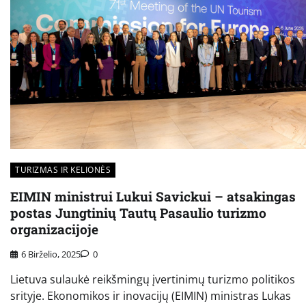
TURIZMAS IR KELIONĖS
EIMIN ministrui Lukui Savickui – atsakingas
postas Jungtinių Tautų Pasaulio turizmo
organizacijoje
6 Birželio, 2025
0
Lietuva sulaukė reikšmingų įvertinimų turizmo politikos
srityje. Ekonomikos ir inovacijų (EIMIN) ministras Lukas