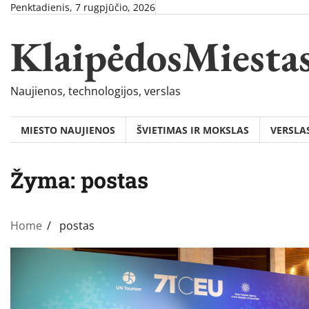
Skip
Penktadienis, 7 rugpjūčio, 2026
to
KlaipėdosMiesta
content
Naujienos, technologijos, verslas
MIESTO NAUJIENOS
ŠVIETIMAS IR MOKSLAS
VERSLA
Žyma:
postas
Home
postas