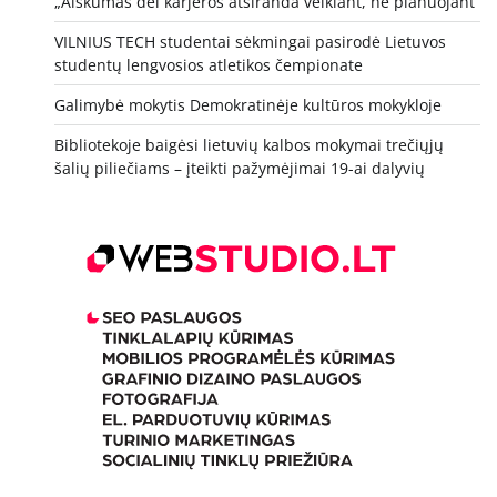
„Aiškumas dėl karjeros atsiranda veikiant, ne planuojant“
VILNIUS TECH studentai sėkmingai pasirodė Lietuvos
studentų lengvosios atletikos čempionate
Galimybė mokytis Demokratinėje kultūros mokykloje
Bibliotekoje baigėsi lietuvių kalbos mokymai trečiųjų
šalių piliečiams – įteikti pažymėjimai 19-ai dalyvių