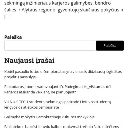
sėkmingą inžinieriaus karjeros galimybes, bendro
šalies ir Alytaus regiono gyventojų skaičiaus pokyčius ir
[…]
Paieška
Paieška
Naujausi įrašai
Kodėl pasaulio futbolo čempionatas yra vienas iš didžiausių logistikos
projektų pasaulyje?
Rinkodaros įmonei vadovaujanti D. Padegimaitė: „Aiškumas dėl
karjeros atsiranda veikiant, ne planuojant“
VILNIUS TECH studentai sėkmingai pasirodė Lietuvos studentų
lengvosios atletikos čempionate
Galimybė mokytis Demokratinėje kultūros mokykloje
Bibliotekoje baigėsi lietuvių kalbos mokymai trečiųjų šalių piliečiams –