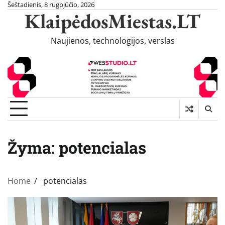
Skip
Šeštadienis, 8 rugpjūčio, 2026
KlaipėdosMiestas.LT
to
content
Naujienos, technologijos, verslas
Žyma:
potencialas
Home
potencialas