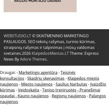
WEBSTUDIO.LT
© SKAITMENINIO MARKETINGO
PASLAUGOS. SEO tekstų rašymas, turinio kūrimas,
straipsnių rašymas ir talpinimas į mūsų valdomas
svetaines.2026
KlaipėdosMiestas.LT
Theme: Express
News By
Adore Themes
.
Draugai: -
Marketingo agentūra
-
Teisinės
konsultacijos
-
Skaidrių skenavimas
-
Klaipedos miesto
naujienos
-
Miesto naujienos
-
Saulius Narbutas
-
Įvaizdžio
kūrimas
-
Veidoskaita
-
Teniso treniruotės
- Pranešimai
spaudai -
Kauno naujienos
-
Regionų naujienos
-
Palangos
naujienos