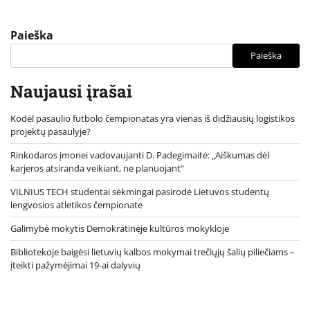
Paieška
Paieška
Naujausi įrašai
Kodėl pasaulio futbolo čempionatas yra vienas iš didžiausių logistikos
projektų pasaulyje?
Rinkodaros įmonei vadovaujanti D. Padegimaitė: „Aiškumas dėl
karjeros atsiranda veikiant, ne planuojant“
VILNIUS TECH studentai sėkmingai pasirodė Lietuvos studentų
lengvosios atletikos čempionate
Galimybė mokytis Demokratinėje kultūros mokykloje
Bibliotekoje baigėsi lietuvių kalbos mokymai trečiųjų šalių piliečiams –
įteikti pažymėjimai 19-ai dalyvių