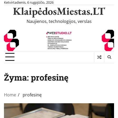
Skip
Ketvirtadienis, 6 rugpjūčio, 2026
KlaipėdosMiestas.LT
to
content
Naujienos, technologijos, verslas
Žyma:
profesinę
Home
profesinę