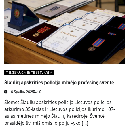
TEISĖSAUGA IR TEISĖTVARKA
Šiaulių apskrities policija minėjo profesinę šventę
10 Spalio, 2025
0
Šiemet Šiaulių apskrities policija Lietuvos policijos
atkūrimo 35-iąsias ir Lietuvos policijos įkūrimo 107-
ąsias metines minėjo Šiaulių katedroje. Šventė
prasidėjo šv. mišiomis, o po jų vyko […]