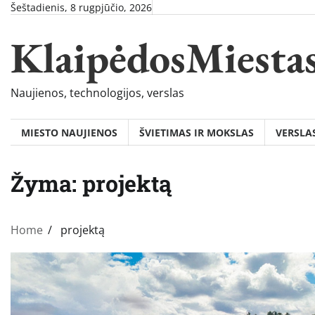
Skip
Šeštadienis, 8 rugpjūčio, 2026
to
KlaipėdosMiesta
content
Naujienos, technologijos, verslas
MIESTO NAUJIENOS
ŠVIETIMAS IR MOKSLAS
VERSLA
Žyma:
projektą
Home
projektą