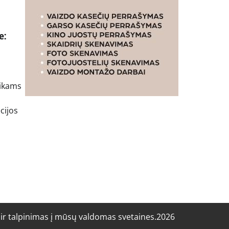
e:
aikams
cijos
r talpinimas į mūsų valdomas svetaines.2026