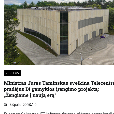
VERSLAS
Ministras Juras Taminskas sveikina Telecentr
pradėjus DI gamyklos įrengimo projektą:
„Žengiame į naują erą“
16 Spalio, 2025
0
Europos Sąjungos ITT infrastruktūros plėtros organizacija