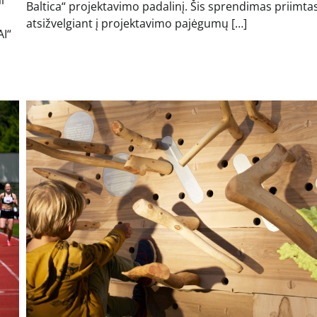
Baltica“ projektavimo padalinį. Šis sprendimas priimta
atsižvelgiant į projektavimo pajėgumų […]
AI“