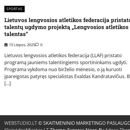
SPORTAS
Lietuvos lengvosios atletikos federacija pristat
talentų ugdymo projektą „Lengvosios atletikos
talentas“
15 Liepos, 2025
0
Lietuvos lengvosios atletikos federacija (LLAF) pristato
programą jauniems talentingiems sportininkams ugdyti.
Programa vykdoma nuo birželio mėnesio, o ją kuruoti
įpareigotas patyręs specialistas Evaldas Kandratavičius. 
[…]
WEBSTUDIO.LT
© SKAITMENINIO MARKETINGO PASLAUGOS. SE