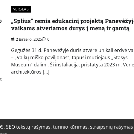
VERSLAS
o
„Splius“ remia edukacinį projektą Panevėžyj
vaikams atveriamos durys į meną ir gamtą
2 Birželio, 2025
0
Gegužės 31 d. Panevėžyje duris atvėrė unikali erdvė v
– „Vaikų miško paviljonas“, tapusi muziejaus „Stasys
Museum“ dalimi. Ši instaliacija, pristatyta 2023 m. Vene
architektūros […]
Be
O tekstų rašymas, turinio kūrimas, straipsnių rašymas i