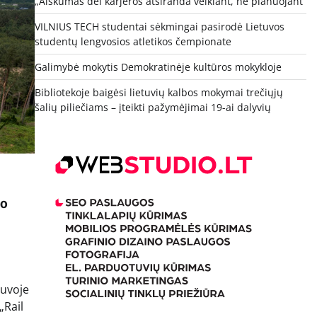
„Aiškumas dėl karjeros atsiranda veikiant, ne planuojant“
VILNIUS TECH studentai sėkmingai pasirodė Lietuvos
studentų lengvosios atletikos čempionate
Galimybė mokytis Demokratinėje kultūros mokykloje
Bibliotekoje baigėsi lietuvių kalbos mokymai trečiųjų
šalių piliečiams – įteikti pažymėjimai 19-ai dalyvių
mo
tuvoje
„Rail