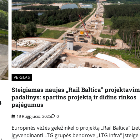
VERSLAS
Steigiamas naujas „Rail Baltica“ projektavi
padalinys: spartins projektą ir didins rinkos
ą
pajėgumus
19 Rugpjūčio, 2025
0
Europinės vėžės geležinkelio projektą „Rail Baltica“ Lie
įgyvendinanti LTG grupės bendrovė „LTG Infra“ įsteigė 
i