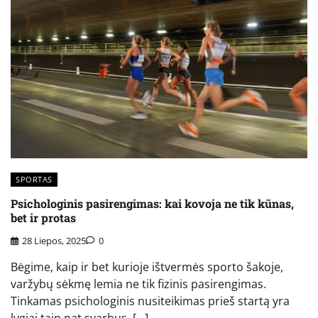
SPORTAS
Psichologinis pasirengimas: kai kovoja ne tik kūnas,
bet ir protas
28 Liepos, 2025
0
Bėgime, kaip ir bet kurioje ištvermės sporto šakoje,
varžybų sėkmę lemia ne tik fizinis pasirengimas.
Tinkamas psichologinis nusiteikimas prieš startą yra
lygiai taip pat svarbus, […]