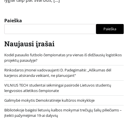
Paieška
Paieška
Naujausi įrašai
Kodėl pasaulio futbolo čempionatas yra vienas iš didžiausių logistikos
projektų pasaulyje?
Rinkodaros įmonei vadovaujanti D. Padegimaitė: „Aiškumas dėl
karjeros atsiranda veikiant, ne planuojant“
VILNIUS TECH studentai sėkmingai pasirodė Lietuvos studentų
lengvosios atletikos čempionate
Galimybė mokytis Demokratinėje kultūros mokykloje
Bibliotekoje baigėsi lietuvių kalbos mokymai trečiųjų šalių piliečiams –
įteikti pažymėjimai 19-ai dalyvių