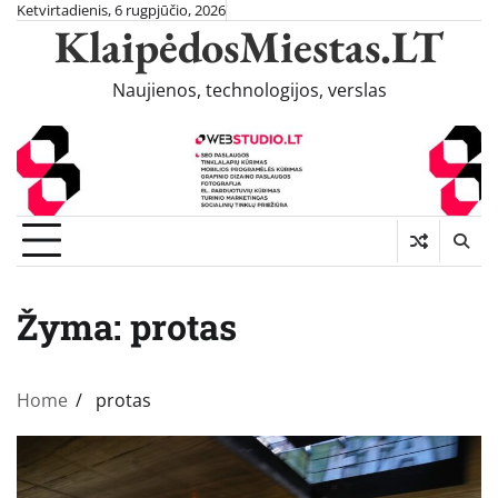
Skip
Ketvirtadienis, 6 rugpjūčio, 2026
KlaipėdosMiestas.LT
to
content
Naujienos, technologijos, verslas
Žyma:
protas
Home
protas