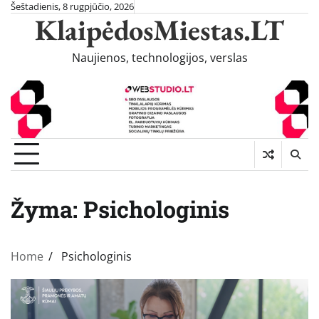
Skip
Šeštadienis, 8 rugpjūčio, 2026
KlaipėdosMiestas.LT
to
content
Naujienos, technologijos, verslas
Žyma:
Psichologinis
Home
Psichologinis