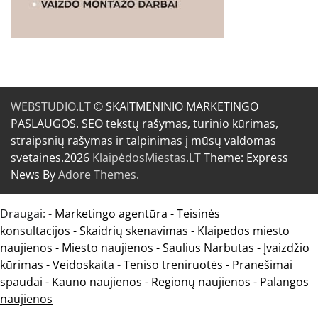
WEBSTUDIO.LT
© SKAITMENINIO MARKETINGO
PASLAUGOS. SEO tekstų rašymas, turinio kūrimas,
straipsnių rašymas ir talpinimas į mūsų valdomas
svetaines.2026
KlaipėdosMiestas.LT
Theme: Express
News By
Adore Themes
.
Draugai: -
Marketingo agentūra
-
Teisinės
konsultacijos
-
Skaidrių skenavimas
-
Klaipedos miesto
naujienos
-
Miesto naujienos
-
Saulius Narbutas
-
Įvaizdžio
kūrimas
-
Veidoskaita
-
Teniso treniruotės
- Pranešimai
spaudai -
Kauno naujienos
-
Regionų naujienos
-
Palangos
naujienos