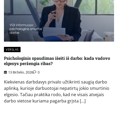
VERSLAS
Psichologinis spaudimas išeiti iš darbo: kada vadovo
elgesys peržengia ribas?
13 Birželio, 2026
0
Kiekvienas darbdavys privalo užtikrinti saugią darbo
aplinką, kurioje darbuotojai nepatirtų jokio smurtinio
elgesio. Tačiau praktika rodo, kad ne visais atvejais
darbo vietose kuriama pagarba grįsta […]