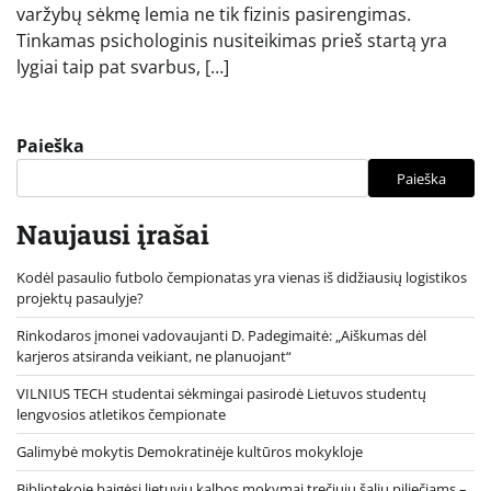
varžybų sėkmę lemia ne tik fizinis pasirengimas.
Tinkamas psichologinis nusiteikimas prieš startą yra
lygiai taip pat svarbus, […]
Paieška
Paieška
Naujausi įrašai
Kodėl pasaulio futbolo čempionatas yra vienas iš didžiausių logistikos
projektų pasaulyje?
Rinkodaros įmonei vadovaujanti D. Padegimaitė: „Aiškumas dėl
karjeros atsiranda veikiant, ne planuojant“
VILNIUS TECH studentai sėkmingai pasirodė Lietuvos studentų
lengvosios atletikos čempionate
Galimybė mokytis Demokratinėje kultūros mokykloje
Bibliotekoje baigėsi lietuvių kalbos mokymai trečiųjų šalių piliečiams –