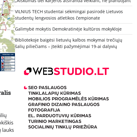
„Aiškumas dėl karjeros atsiranda veikiant, ne planuojant“
VILNIUS TECH studentai sėkmingai pasirodė Lietuvos
studentų lengvosios atletikos čempionate
Galimybė mokytis Demokratinėje kultūros mokykloje
Bibliotekoje baigėsi lietuvių kalbos mokymai trečiųjų
šalių piliečiams – įteikti pažymėjimai 19-ai dalyvių
alis
lių
kiškis
ų lauks