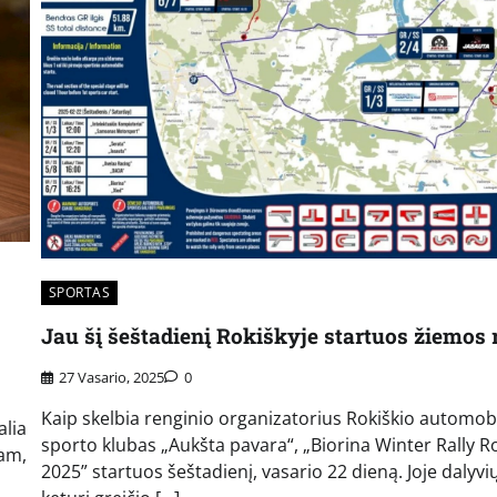
SPORTAS
Jau šį šeštadienį Rokiškyje startuos žiemos r
27 Vasario, 2025
0
Kaip skelbia renginio organizatorius Rokiškio automobi
alia
sporto klubas „Aukšta pavara“, „Biorina Winter Rally Ro
iam,
2025” startuos šeštadienį, vasario 22 dieną. Joje dalyvi