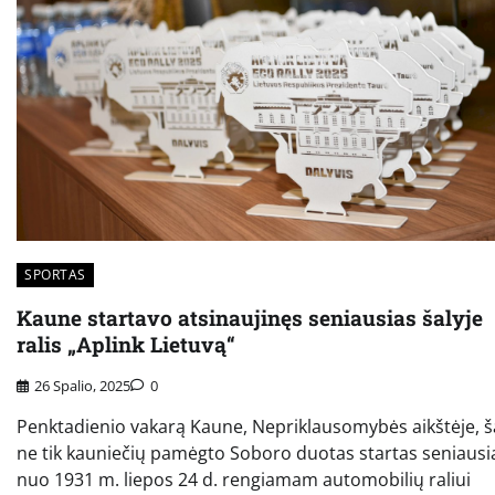
SPORTAS
Kaune startavo atsinaujinęs seniausias šalyje
ralis „Aplink Lietuvą“
26 Spalio, 2025
0
Penktadienio vakarą Kaune, Nepriklausomybės aikštėje, š
ne tik kauniečių pamėgto Soboro duotas startas seniaus
nuo 1931 m. liepos 24 d. rengiamam automobilių raliui