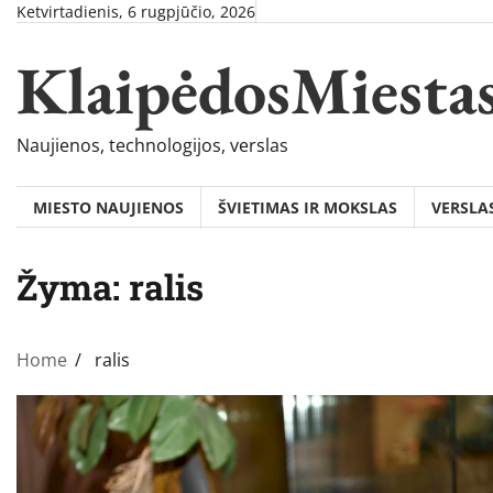
Skip
Ketvirtadienis, 6 rugpjūčio, 2026
to
KlaipėdosMiesta
content
Naujienos, technologijos, verslas
MIESTO NAUJIENOS
ŠVIETIMAS IR MOKSLAS
VERSLA
Žyma:
ralis
Home
ralis