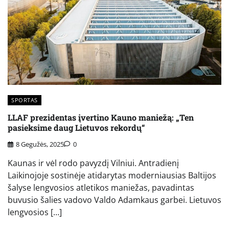
SPORTAS
LLAF prezidentas įvertino Kauno maniežą: „Ten
pasieksime daug Lietuvos rekordų“
8 Gegužės, 2025
0
Kaunas ir vėl rodo pavyzdį Vilniui. Antradienį
Laikinojoje sostinėje atidarytas moderniausias Baltijos
šalyse lengvosios atletikos maniežas, pavadintas
buvusio šalies vadovo Valdo Adamkaus garbei. Lietuvos
lengvosios […]