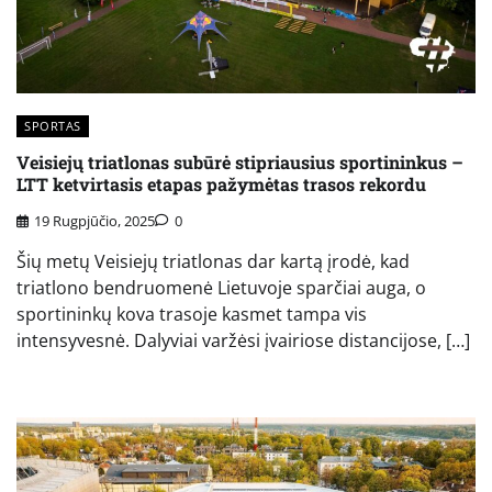
SPORTAS
Veisiejų triatlonas subūrė stipriausius sportininkus –
LTT ketvirtasis etapas pažymėtas trasos rekordu
19 Rugpjūčio, 2025
0
Šių metų Veisiejų triatlonas dar kartą įrodė, kad
triatlono bendruomenė Lietuvoje sparčiai auga, o
sportininkų kova trasoje kasmet tampa vis
intensyvesnė. Dalyviai varžėsi įvairiose distancijose, […]