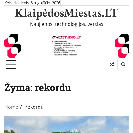
Skip
Ketvirtadienis, 6 rugpjūčio, 2026
KlaipėdosMiestas.LT
to
content
Naujienos, technologijos, verslas
Žyma:
rekordu
Home
rekordu