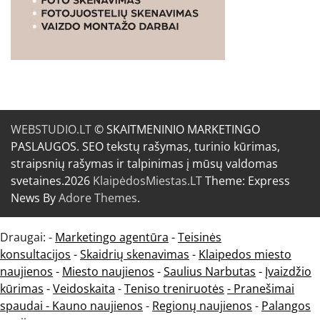
WEBSTUDIO.LT
© SKAITMENINIO MARKETINGO
PASLAUGOS. SEO tekstų rašymas, turinio kūrimas,
straipsnių rašymas ir talpinimas į mūsų valdomas
svetaines.2026
KlaipėdosMiestas.LT
Theme: Express
News By
Adore Themes
.
Draugai: -
Marketingo agentūra
-
Teisinės
konsultacijos
-
Skaidrių skenavimas
-
Klaipedos miesto
naujienos
-
Miesto naujienos
-
Saulius Narbutas
-
Įvaizdžio
kūrimas
-
Veidoskaita
-
Teniso treniruotės
- Pranešimai
spaudai -
Kauno naujienos
-
Regionų naujienos
-
Palangos