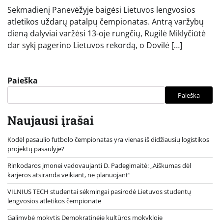
Sekmadienį Panevėžyje baigėsi Lietuvos lengvosios
atletikos uždarų patalpų čempionatas. Antrą varžybų
dieną dalyviai varžėsi 13-oje rungčių, Rugilė Miklyčiūtė
dar sykį pagerino Lietuvos rekordą, o Dovilė […]
Paieška
Paieška
Naujausi įrašai
Kodėl pasaulio futbolo čempionatas yra vienas iš didžiausių logistikos
projektų pasaulyje?
Rinkodaros įmonei vadovaujanti D. Padegimaitė: „Aiškumas dėl
karjeros atsiranda veikiant, ne planuojant“
VILNIUS TECH studentai sėkmingai pasirodė Lietuvos studentų
lengvosios atletikos čempionate
Galimybė mokytis Demokratinėje kultūros mokykloje