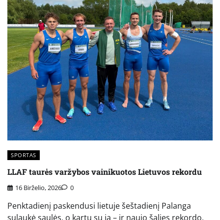
SPORTAS
LLAF taurės varžybos vainikuotos Lietuvos rekordu
16 Birželio, 2026
0
Penktadienį paskendusi lietuje šeštadienį Palanga
sulaukė saulės, o kartu su ja – ir naujo šalies rekordo.