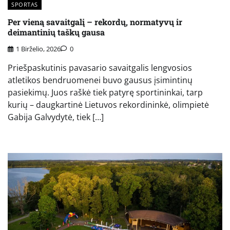
SPORTAS
Per vieną savaitgalį – rekordų, normatyvų ir
deimantinių taškų gausa
1 Birželio, 2026
0
Priešpaskutinis pavasario savaitgalis lengvosios
atletikos bendruomenei buvo gausus įsimintinų
pasiekimų. Juos raškė tiek patyrę sportininkai, tarp
kurių – daugkartinė Lietuvos rekordininkė, olimpietė
Gabija Galvydytė, tiek […]