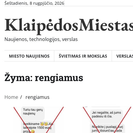
Skip
Šeštadienis, 8 rugpjūčio, 2026
to
KlaipėdosMiesta
content
Naujienos, technologijos, verslas
MIESTO NAUJIENOS
ŠVIETIMAS IR MOKSLAS
VERSLA
Žyma:
rengiamus
Home
rengiamus