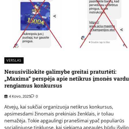
VERSLAS
Nesusiviliokite galimybe greitai praturtėti:
„Maxima“ perspėja apie netikrus įmonės vardu
rengiamus konkursus
4 Kovo, 2025
0
Atvejų, kai sukčiai organizuoja netikrus konkursus,
apsimesdami žinomais prekiniais ženklais, ir toliau
nemažėja. Tokie apgaulingi pranešimai ypač populiarūs
socialiniuose tinkluose, kai siekiama apgaulės būdu išvilio