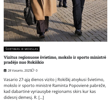
ŠVIETIMAS IR MOKSLAS
Vizitus regionuose švietimo, mokslo ir sporto ministrė
pradėjo nuo Rokiškio
28 Vasario, 2025
0
Vasario 27-ąją dienos vizito į Rokiškį atvykusi švietimo,
mokslo ir sporto ministrė Raminta Popovienė pabrėžė,
kad dabartinė vyriausybė regionams skirs kur kas
didesnį dėmesį. R. […]