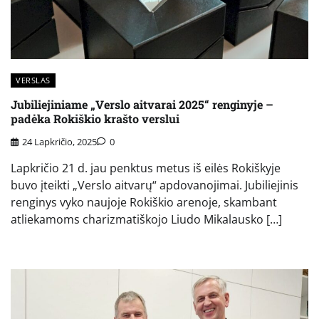
VERSLAS
Jubiliejiniame „Verslo aitvarai 2025“ renginyje –
padėka Rokiškio krašto verslui
24 Lapkričio, 2025
0
Lapkričio 21 d. jau penktus metus iš eilės Rokiškyje
buvo įteikti „Verslo aitvarų“ apdovanojimai. Jubiliejinis
renginys vyko naujoje Rokiškio arenoje, skambant
atliekamoms charizmatiškojo Liudo Mikalausko […]