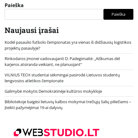
Paieška
Paieška
Naujausi įrašai
Kodėl pasaulio futbolo čempionatas yra vienas iš didžiausių logistikos
projektų pasaulyje?
Rinkodaros įmonei vadovaujanti D. Padegimaitė: „Aiškumas dėl
karjeros atsiranda veikiant, ne planuojant“
VILNIUS TECH studentai sėkmingai pasirodė Lietuvos studentų
lengvosios atletikos čempionate
Galimybė mokytis Demokratinėje kultūros mokykloje
Bibliotekoje baigėsi lietuvių kalbos mokymai trečiųjų šalių piliečiams –
įteikti pažymėjimai 19-ai dalyvių