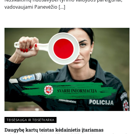
vadovaujami Panevėžio […]
TEISĖSAUGA IR TEISĖTVARKA
Daugybę kartų teistas kėdainietis įtariamas