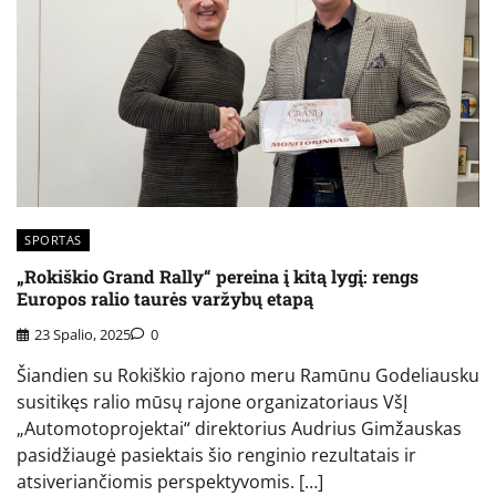
SPORTAS
„Rokiškio Grand Rally“ pereina į kitą lygį: rengs
Europos ralio taurės varžybų etapą
23 Spalio, 2025
0
Šiandien su Rokiškio rajono meru Ramūnu Godeliausku
susitikęs ralio mūsų rajone organizatoriaus VšĮ
„Automotoprojektai“ direktorius Audrius Gimžauskas
pasidžiaugė pasiektais šio renginio rezultatais ir
atsiveriančiomis perspektyvomis. […]