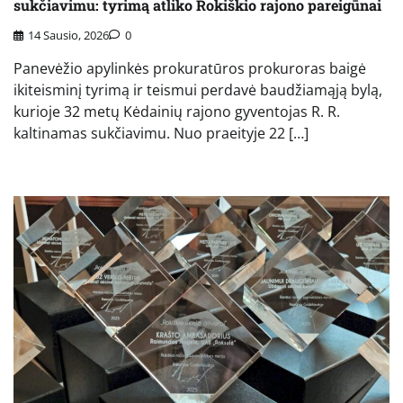
sukčiavimu: tyrimą atliko Rokiškio rajono pareigūnai
14 Sausio, 2026
0
Panevėžio apylinkės prokuratūros prokuroras baigė
ikiteisminį tyrimą ir teismui perdavė baudžiamąją bylą,
kurioje 32 metų Kėdainių rajono gyventojas R. R.
kaltinamas sukčiavimu. Nuo praeityje 22 […]