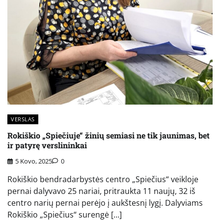
VERSLAS
Rokiškio „Spiečiuje“ žinių semiasi ne tik jaunimas, bet
ir patyrę verslininkai
5 Kovo, 2025
0
Rokiškio bendradarbystės centro „Spiečius“ veikloje
pernai dalyvavo 25 nariai, pritraukta 11 naujų, 32 iš
centro narių pernai perėjo į aukštesnį lygį. Dalyviams
Rokiškio „Spiečius“ surengė […]