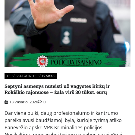
TEISĖSAUGA IR TEISĖTVARKA
Septyni asmenys nuteisti už vagystes Biržų ir
Rokiškio rajonuose – žala virš 30 tūkst. eurų
13 Vasario, 2026
0
Dar viena puiki, daug profesionalumo ir kantrumo
pareikalavusi baudžiamoji byla, kurioje tyrimą atliko
Panevėžio apskr. VPK Kriminalinės policijos
Nusikaltimų nuosavybei tyrimo valdybos pareigūnai,