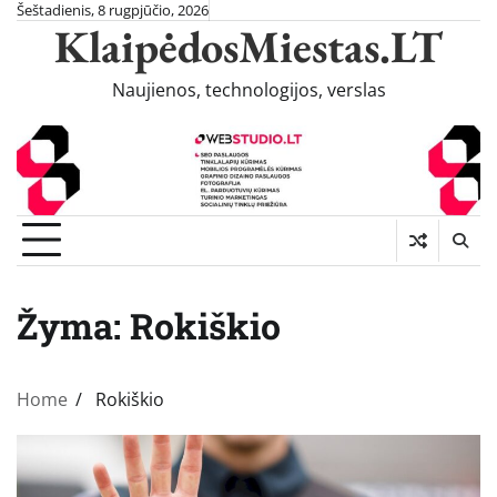
Skip
Šeštadienis, 8 rugpjūčio, 2026
KlaipėdosMiestas.LT
to
content
Naujienos, technologijos, verslas
Žyma:
Rokiškio
Home
Rokiškio