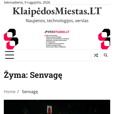
Skip
Sekmadienis, 9 rugpjūčio, 2026
KlaipėdosMiestas.LT
to
content
Naujienos, technologijos, verslas
Žyma:
Senvagę
Home
Senvagę