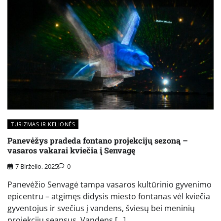
TURIZMAS IR KELIONĖS
Panevėžys pradeda fontano projekcijų sezoną –
vasaros vakarai kviečia į Senvagę
7 Birželio, 2025
0
Panevėžio Senvagė tampa vasaros kultūrinio gyvenimo
epicentru – atgimęs didysis miesto fontanas vėl kviečia
gyventojus ir svečius į vandens, šviesų bei meninių
projekcijų seansus. Vandens […]