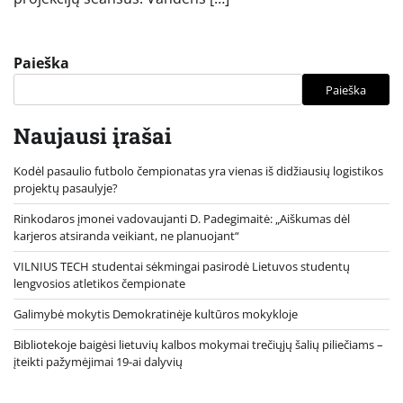
Paieška
Paieška
Naujausi įrašai
Kodėl pasaulio futbolo čempionatas yra vienas iš didžiausių logistikos
projektų pasaulyje?
Rinkodaros įmonei vadovaujanti D. Padegimaitė: „Aiškumas dėl
karjeros atsiranda veikiant, ne planuojant“
VILNIUS TECH studentai sėkmingai pasirodė Lietuvos studentų
lengvosios atletikos čempionate
Galimybė mokytis Demokratinėje kultūros mokykloje
Bibliotekoje baigėsi lietuvių kalbos mokymai trečiųjų šalių piliečiams –
įteikti pažymėjimai 19-ai dalyvių