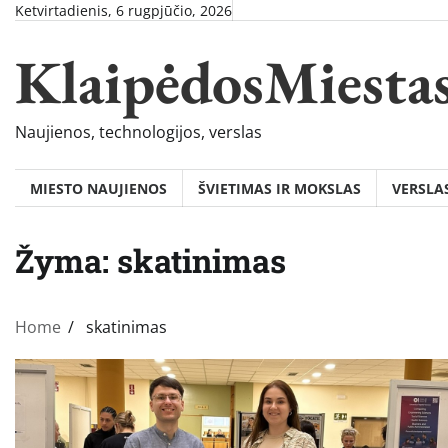
Skip
Ketvirtadienis, 6 rugpjūčio, 2026
to
KlaipėdosMiesta
content
Naujienos, technologijos, verslas
MIESTO NAUJIENOS
ŠVIETIMAS IR MOKSLAS
VERSLA
Žyma:
skatinimas
Home
skatinimas