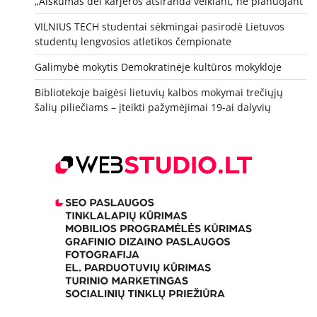
„Aiškumas dėl karjeros atsiranda veikiant, ne planuojant“
VILNIUS TECH studentai sėkmingai pasirodė Lietuvos
studentų lengvosios atletikos čempionate
Galimybė mokytis Demokratinėje kultūros mokykloje
Bibliotekoje baigėsi lietuvių kalbos mokymai trečiųjų
šalių piliečiams – įteikti pažymėjimai 19-ai dalyvių