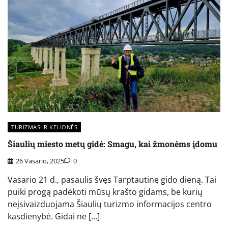
TURIZMAS IR KELIONĖS
Šiaulių miesto metų gidė: Smagu, kai žmonėms įdomu
26 Vasario, 2025
0
Vasario 21 d., pasaulis švęs Tarptautinę gido dieną. Tai
puiki progą padėkoti mūsų krašto gidams, be kurių
neįsivaizduojama Šiaulių turizmo informacijos centro
kasdienybė. Gidai ne […]