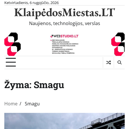
Skip
Ketvirtadienis, 6 rugpjūčio, 2026
KlaipėdosMiestas.LT
to
content
Naujienos, technologijos, verslas
Žyma:
Smagu
Home
Smagu