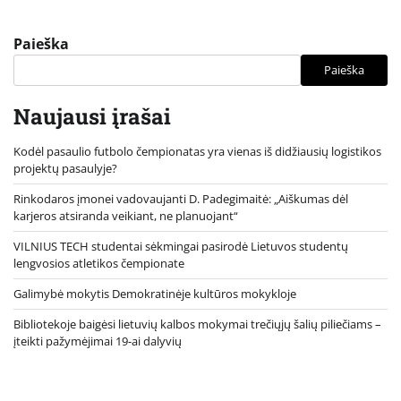
Paieška
Paieška
Naujausi įrašai
Kodėl pasaulio futbolo čempionatas yra vienas iš didžiausių logistikos
projektų pasaulyje?
Rinkodaros įmonei vadovaujanti D. Padegimaitė: „Aiškumas dėl
karjeros atsiranda veikiant, ne planuojant“
VILNIUS TECH studentai sėkmingai pasirodė Lietuvos studentų
lengvosios atletikos čempionate
Galimybė mokytis Demokratinėje kultūros mokykloje
Bibliotekoje baigėsi lietuvių kalbos mokymai trečiųjų šalių piliečiams –
įteikti pažymėjimai 19-ai dalyvių