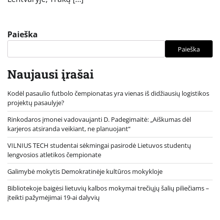
Paieška
Paieška
Naujausi įrašai
Kodėl pasaulio futbolo čempionatas yra vienas iš didžiausių logistikos
projektų pasaulyje?
Rinkodaros įmonei vadovaujanti D. Padegimaitė: „Aiškumas dėl
karjeros atsiranda veikiant, ne planuojant“
VILNIUS TECH studentai sėkmingai pasirodė Lietuvos studentų
lengvosios atletikos čempionate
Galimybė mokytis Demokratinėje kultūros mokykloje
Bibliotekoje baigėsi lietuvių kalbos mokymai trečiųjų šalių piliečiams –
įteikti pažymėjimai 19-ai dalyvių