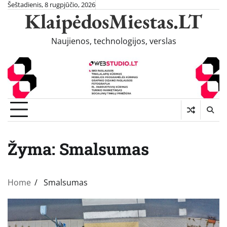
Skip
Šeštadienis, 8 rugpjūčio, 2026
KlaipėdosMiestas.LT
to
content
Naujienos, technologijos, verslas
Žyma:
Smalsumas
Home
Smalsumas