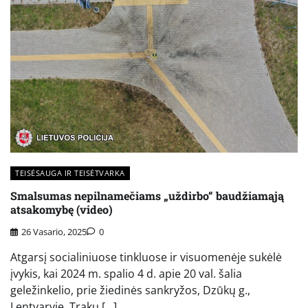
TEISĖSAUGA IR TEISĖTVARKA
Smalsumas nepilnamečiams „uždirbo“ baudžiamąją
atsakomybę (video)
26 Vasario, 2025
0
Atgarsį socialiniuose tinkluose ir visuomenėje sukėlė
įvykis, kai 2024 m. spalio 4 d. apie 20 val. šalia
geležinkelio, prie žiedinės sankryžos, Dzūkų g.,
Lentvaryje, Trakų […]