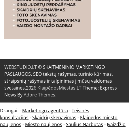
WEBSTUDIO.LT
© SKAITMENINIO MARKETINGO
PASLAUGOS. SEO tekstų rašymas, turinio kūrimas,
straipsnių rašymas ir talpinimas į mūsų valdomas
svetaines.2026
KlaipėdosMiestas.LT
Theme: Express
News By
Adore Themes
.
Draugai: -
Marketingo agentūra
-
Teisinės
konsultacijos
-
Skaidrių skenavimas
-
Klaipedos miesto
naujienos
-
Miesto naujienos
-
Saulius Narbutas
-
Įvaizdžio