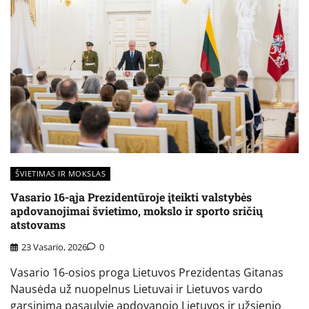
ŠVIETIMAS IR MOKSLAS
Vasario 16-ąja Prezidentūroje įteikti valstybės
apdovanojimai švietimo, mokslo ir sporto sričių
atstovams
23 Vasario, 2026
0
Vasario 16-osios proga Lietuvos Prezidentas Gitanas
Nausėda už nuopelnus Lietuvai ir Lietuvos vardo
garsinimą pasaulyje apdovanojo Lietuvos ir užsienio