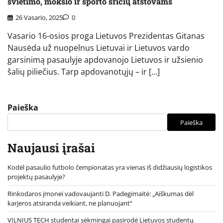
švietimo, mokslo ir sporto sričių atstovams
26 Vasario, 2025
0
Vasario 16-osios proga Lietuvos Prezidentas Gitanas
Nausėda už nuopelnus Lietuvai ir Lietuvos vardo
garsinimą pasaulyje apdovanojo Lietuvos ir užsienio
šalių piliečius. Tarp apdovanotųjų – ir […]
Paieška
Paieška
Naujausi įrašai
Kodėl pasaulio futbolo čempionatas yra vienas iš didžiausių logistikos
projektų pasaulyje?
Rinkodaros įmonei vadovaujanti D. Padegimaitė: „Aiškumas dėl
karjeros atsiranda veikiant, ne planuojant“
VILNIUS TECH studentai sėkmingai pasirodė Lietuvos studentų