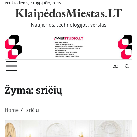
Skip
Penktadienis, 7 rugpjūčio, 2026
KlaipėdosMiestas.LT
to
content
Naujienos, technologijos, verslas
Žyma:
sričių
Home
sričių