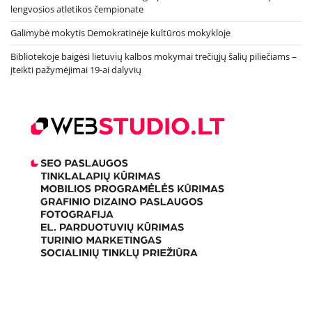
lengvosios atletikos čempionate
Galimybė mokytis Demokratinėje kultūros mokykloje
Bibliotekoje baigėsi lietuvių kalbos mokymai trečiųjų šalių piliečiams –
įteikti pažymėjimai 19-ai dalyvių