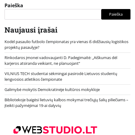
Paieška
Paieška
Naujausi įrašai
Kodėl pasaulio futbolo čempionatas yra vienas iš didžiausių logistikos
projektų pasaulyje?
Rinkodaros įmonei vadovaujanti D. Padegimaitė: „Aiškumas dėl
karjeros atsiranda veikiant, ne planuojant“
VILNIUS TECH studentai sėkmingai pasirodė Lietuvos studentų
lengvosios atletikos čempionate
Galimybė mokytis Demokratinėje kultūros mokykloje
Bibliotekoje baigėsi lietuvių kalbos mokymai trečiųjų šalių piliečiams –
įteikti pažymėjimai 19-ai dalyvių