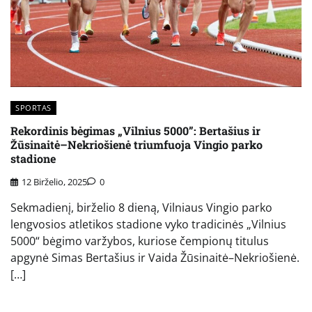
SPORTAS
Rekordinis bėgimas „Vilnius 5000”: Bertašius ir
Žūsinaitė–Nekriošienė triumfuoja Vingio parko
stadione
12 Birželio, 2025
0
Sekmadienį, birželio 8 dieną, Vilniaus Vingio parko
lengvosios atletikos stadione vyko tradicinės „Vilnius
5000“ bėgimo varžybos, kuriose čempionų titulus
apgynė Simas Bertašius ir Vaida Žūsinaitė–Nekriošienė.
[…]