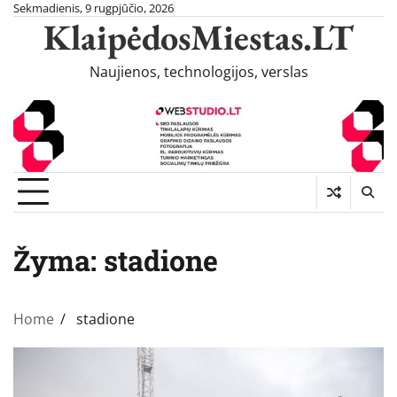
Skip
Sekmadienis, 9 rugpjūčio, 2026
KlaipėdosMiestas.LT
to
content
Naujienos, technologijos, verslas
Žyma:
stadione
Home
stadione