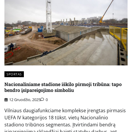
SPORTAS
Nacionaliniame stadione iškilo pirmoji tribūna: tapo
bendro įsipareigojimo simboliu
12 Gruodžio, 2025
0
Vilniaus daugiafunkciame komplekse įrengtas pirmasis
UEFA IV kategorijos 18 tūkst. vietų Nacionalinio
stadiono tribūnos segmentas. Įtvirtindami bendrą
įsipareigojimą sklandžiai baigti statybų darbus, ant