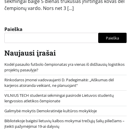
sėkmingai baigė 5 dienas trukusias įnirtingas kovas dėl
čempionų vardo. Nors net 3 […]
Paieška
Paieška
Naujausi įrašai
Kodėl pasaulio futbolo čempionatas yra vienas iš didžiausių logistikos
projektų pasaulyje?
Rinkodaros įmonei vadovaujanti D. Padegimaitė: „Aiškumas dėl
karjeros atsiranda veikiant, ne planuojant“
VILNIUS TECH studentai sėkmingai pasirodė Lietuvos studentų
lengvosios atletikos čempionate
Galimybė mokytis Demokratinėje kultūros mokykloje
Bibliotekoje baigėsi lietuvių kalbos mokymai trečiųjų šalių piliečiams –
įteikti pažymėjimai 19-ai dalyvių