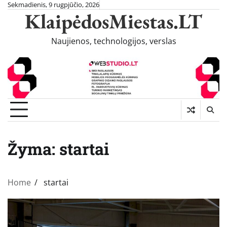
Skip
Sekmadienis, 9 rugpjūčio, 2026
KlaipėdosMiestas.LT
to
content
Naujienos, technologijos, verslas
Žyma:
startai
Home
startai