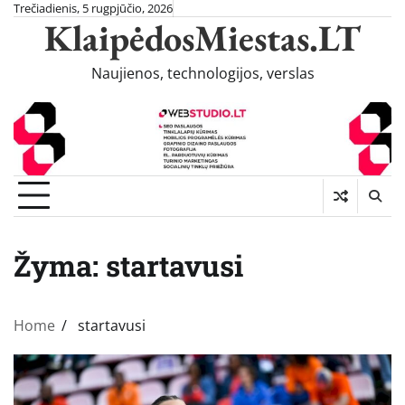
Skip
Trečiadienis, 5 rugpjūčio, 2026
KlaipėdosMiestas.LT
to
content
Naujienos, technologijos, verslas
Žyma:
startavusi
Home
startavusi