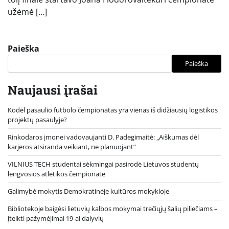
užėmė […]
Paieška
Paieška
Naujausi įrašai
Kodėl pasaulio futbolo čempionatas yra vienas iš didžiausių logistikos
projektų pasaulyje?
Rinkodaros įmonei vadovaujanti D. Padegimaitė: „Aiškumas dėl
karjeros atsiranda veikiant, ne planuojant“
VILNIUS TECH studentai sėkmingai pasirodė Lietuvos studentų
lengvosios atletikos čempionate
Galimybė mokytis Demokratinėje kultūros mokykloje
Bibliotekoje baigėsi lietuvių kalbos mokymai trečiųjų šalių piliečiams –
įteikti pažymėjimai 19-ai dalyvių