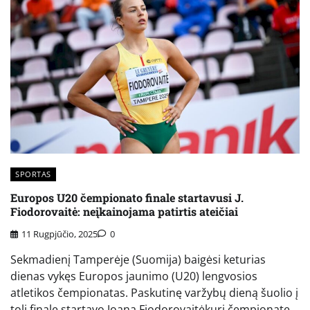
SPORTAS
Europos U20 čempionato finale startavusi J.
Fiodorovaitė: neįkainojama patirtis ateičiai
11 Rugpjūčio, 2025
0
Sekmadienį Tamperėje (Suomija) baigėsi keturias
dienas vykęs Europos jaunimo (U20) lengvosios
atletikos čempionatas. Paskutinę varžybų dieną šuolio į
tolį finale startavo Joana Fiodorovaitėkuri čempionate