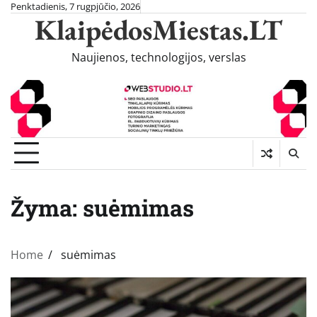
Skip
Penktadienis, 7 rugpjūčio, 2026
KlaipėdosMiestas.LT
to
content
Naujienos, technologijos, verslas
Žyma:
suėmimas
Home
suėmimas