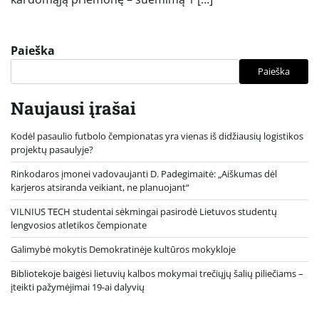
Paieška
Paieška
Naujausi įrašai
Kodėl pasaulio futbolo čempionatas yra vienas iš didžiausių logistikos
projektų pasaulyje?
Rinkodaros įmonei vadovaujanti D. Padegimaitė: „Aiškumas dėl
karjeros atsiranda veikiant, ne planuojant“
VILNIUS TECH studentai sėkmingai pasirodė Lietuvos studentų
lengvosios atletikos čempionate
Galimybė mokytis Demokratinėje kultūros mokykloje
Bibliotekoje baigėsi lietuvių kalbos mokymai trečiųjų šalių piliečiams –
įteikti pažymėjimai 19-ai dalyvių