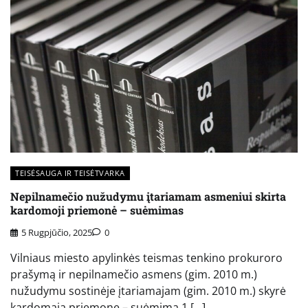
TEISĖSAUGA IR TEISĖTVARKA
Nepilnamečio nužudymu įtariamam asmeniui skirta
kardomoji priemonė – suėmimas
5 Rugpjūčio, 2025
0
Vilniaus miesto apylinkės teismas tenkino prokuroro
prašymą ir nepilnamečio asmens (gim. 2010 m.)
nužudymu sostinėje įtariamajam (gim. 2010 m.) skyrė
kardomąją priemonę – suėmimą 1 […]