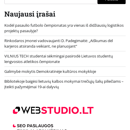
Naujausi įrašai
Kodėl pasaulio futbolo čempionatas yra vienas iš didžiausių logistikos
projektų pasaulyje?
Rinkodaros įmonei vadovaujanti D. Padegimaitė: „Aiškumas dėl
karjeros atsiranda veikiant, ne planuojant“
VILNIUS TECH studentai sėkmingai pasirodė Lietuvos studentų
lengvosios atletikos čempionate
Galimybė mokytis Demokratinėje kultūros mokykloje
Bibliotekoje baigėsi lietuvių kalbos mokymai trečiųjų šalių piliečiams –
įteikti pažymėjimai 19-ai dalyvių