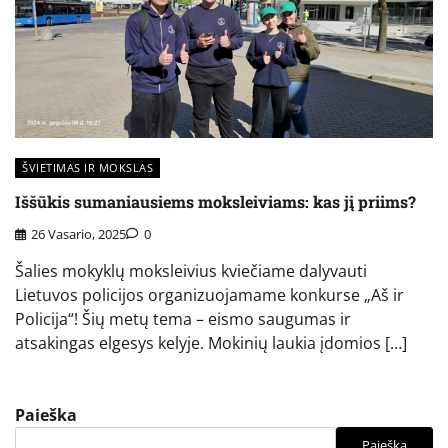
ŠVIETIMAS IR MOKSLAS
Iššūkis sumaniausiems moksleiviams: kas jį priims?
26 Vasario, 2025
0
Šalies mokyklų moksleivius kviečiame dalyvauti
Lietuvos policijos organizuojamame konkurse „Aš ir
Policija“! Šių metų tema – eismo saugumas ir
atsakingas elgesys kelyje. Mokinių laukia įdomios […]
Paieška
Paieška