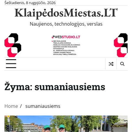
Skip
Šeštadienis, 8 rugpjūčio, 2026
KlaipėdosMiestas.LT
to
content
Naujienos, technologijos, verslas
Žyma:
sumaniausiems
Home
sumaniausiems