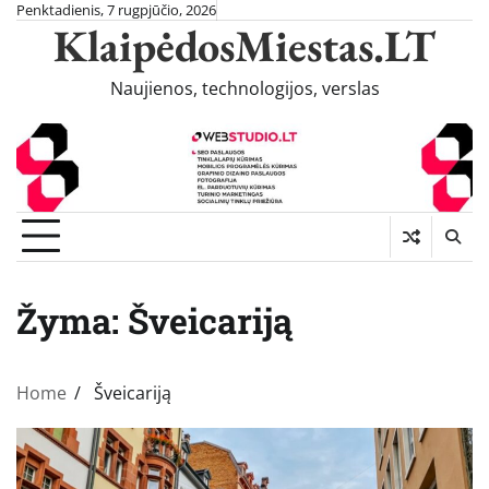
Skip
Penktadienis, 7 rugpjūčio, 2026
KlaipėdosMiestas.LT
to
content
Naujienos, technologijos, verslas
Žyma:
Šveicariją
Home
Šveicariją