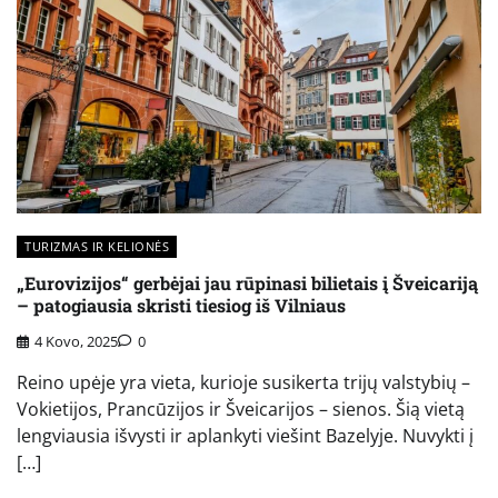
TURIZMAS IR KELIONĖS
„Eurovizijos“ gerbėjai jau rūpinasi bilietais į Šveicariją
– patogiausia skristi tiesiog iš Vilniaus
4 Kovo, 2025
0
Reino upėje yra vieta, kurioje susikerta trijų valstybių –
Vokietijos, Prancūzijos ir Šveicarijos – sienos. Šią vietą
lengviausia išvysti ir aplankyti viešint Bazelyje. Nuvykti į
[…]