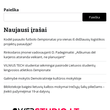
Paieška
Paieška
Naujausi įrašai
Kodėl pasaulio futbolo čempionatas yra vienas iš didžiausių logistikos
projektų pasaulyje?
Rinkodaros įmonei vadovaujanti D. Padegimaitė: „Aiškumas dėl
karjeros atsiranda veikiant, ne planuojant“
VILNIUS TECH studentai sėkmingai pasirodė Lietuvos studentų
lengvosios atletikos čempionate
Galimybė mokytis Demokratinėje kultūros mokykloje
Bibliotekoje baigėsi lietuvių kalbos mokymai trečiųjų šalių piliečiams –
įteikti pažymėjimai 19-ai dalyvių