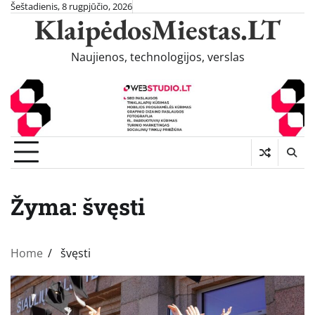
Skip
Šeštadienis, 8 rugpjūčio, 2026
KlaipėdosMiestas.LT
to
content
Naujienos, technologijos, verslas
Žyma:
švęsti
Home
švęsti