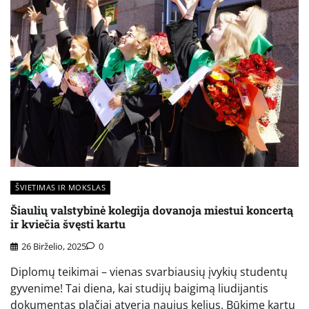
ŠVIETIMAS IR MOKSLAS
Šiaulių valstybinė kolegija dovanoja miestui koncertą
ir kviečia švęsti kartu
26 Birželio, 2025
0
Diplomų teikimai – vienas svarbiausių įvykių studentų
gyvenime! Tai diena, kai studijų baigimą liudijantis
dokumentas plačiai atveria naujus kelius. Būkime kartu