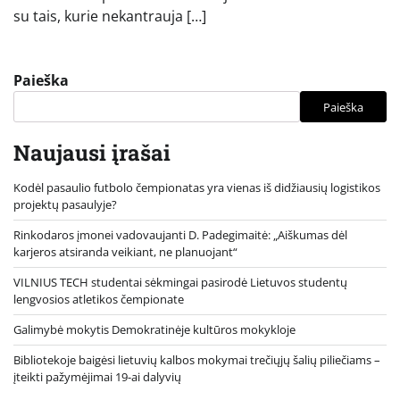
su tais, kurie nekantrauja […]
Paieška
Paieška
Naujausi įrašai
Kodėl pasaulio futbolo čempionatas yra vienas iš didžiausių logistikos
projektų pasaulyje?
Rinkodaros įmonei vadovaujanti D. Padegimaitė: „Aiškumas dėl
karjeros atsiranda veikiant, ne planuojant“
VILNIUS TECH studentai sėkmingai pasirodė Lietuvos studentų
lengvosios atletikos čempionate
Galimybė mokytis Demokratinėje kultūros mokykloje
Bibliotekoje baigėsi lietuvių kalbos mokymai trečiųjų šalių piliečiams –
įteikti pažymėjimai 19-ai dalyvių