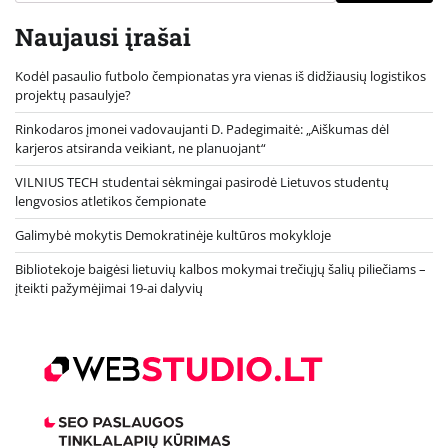
Naujausi įrašai
Kodėl pasaulio futbolo čempionatas yra vienas iš didžiausių logistikos
projektų pasaulyje?
Rinkodaros įmonei vadovaujanti D. Padegimaitė: „Aiškumas dėl
karjeros atsiranda veikiant, ne planuojant“
VILNIUS TECH studentai sėkmingai pasirodė Lietuvos studentų
lengvosios atletikos čempionate
Galimybė mokytis Demokratinėje kultūros mokykloje
Bibliotekoje baigėsi lietuvių kalbos mokymai trečiųjų šalių piliečiams –
įteikti pažymėjimai 19-ai dalyvių