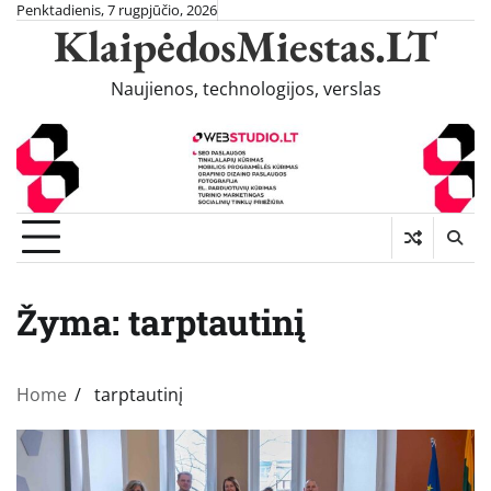
Skip
Penktadienis, 7 rugpjūčio, 2026
KlaipėdosMiestas.LT
to
content
Naujienos, technologijos, verslas
Žyma:
tarptautinį
Home
tarptautinį