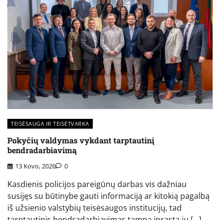
TEISĖSAUGA IR TEISĖTVARKA
Pokyčių valdymas vykdant tarptautinį
bendradarbiavimą
13 Kovo, 2026
0
Kasdienis policijos pareigūnų darbas vis dažniau
susijęs su būtinybe gauti informaciją ar kitokią pagalbą
iš užsienio valstybių teisėsaugos institucijų, tad
tarptautinis bendradarbiavimas tampa įprasta jų […]