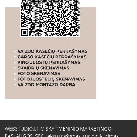
WEBSTUDIO.LT
© SKAITMENINIO MARKETINGO
PASLAUGOS. SEO tekstų rašymas, turinio kūrimas,