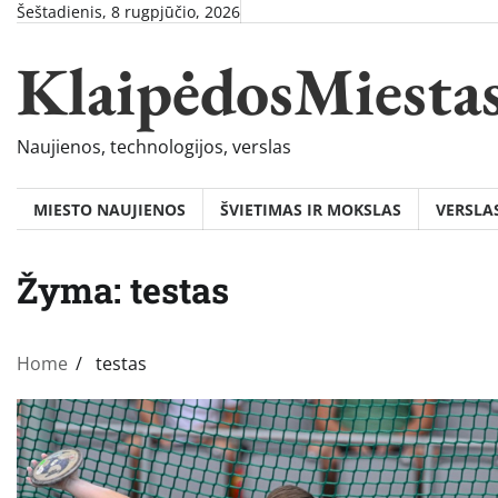
Skip
Šeštadienis, 8 rugpjūčio, 2026
to
KlaipėdosMiesta
content
Naujienos, technologijos, verslas
MIESTO NAUJIENOS
ŠVIETIMAS IR MOKSLAS
VERSLA
Žyma:
testas
Home
testas