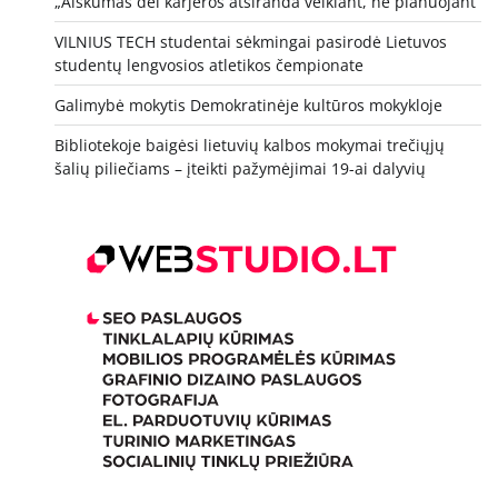
„Aiškumas dėl karjeros atsiranda veikiant, ne planuojant“
VILNIUS TECH studentai sėkmingai pasirodė Lietuvos
studentų lengvosios atletikos čempionate
Galimybė mokytis Demokratinėje kultūros mokykloje
Bibliotekoje baigėsi lietuvių kalbos mokymai trečiųjų
šalių piliečiams – įteikti pažymėjimai 19-ai dalyvių