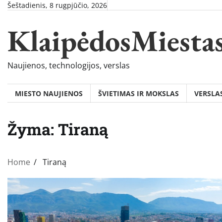
Skip
Šeštadienis, 8 rugpjūčio, 2026
to
KlaipėdosMiesta
content
Naujienos, technologijos, verslas
MIESTO NAUJIENOS
ŠVIETIMAS IR MOKSLAS
VERSLA
Žyma:
Tiraną
Home
Tiraną