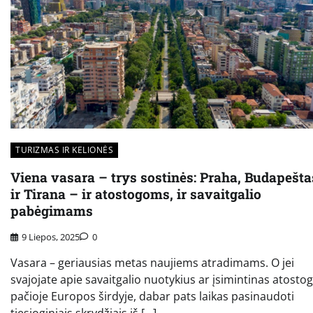
TURIZMAS IR KELIONĖS
Viena vasara – trys sostinės: Praha, Budapešta
ir Tirana – ir atostogoms, ir savaitgalio
pabėgimams
9 Liepos, 2025
0
Vasara – geriausias metas naujiems atradimams. O jei
svajojate apie savaitgalio nuotykius ar įsimintinas atosto
pačioje Europos širdyje, dabar pats laikas pasinaudoti