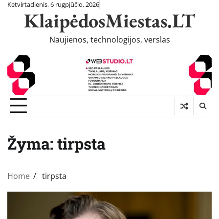
Skip
Ketvirtadienis, 6 rugpjūčio, 2026
KlaipėdosMiestas.LT
to
content
Naujienos, technologijos, verslas
Žyma:
tirpsta
Home
tirpsta