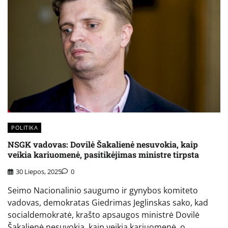
POLITIKA
NSGK vadovas: Dovilė Šakalienė nesuvokia, kaip
veikia kariuomenė, pasitikėjimas ministre tirpsta
30 Liepos, 2025
0
Seimo Nacionalinio saugumo ir gynybos komiteto
vadovas, demokratas Giedrimas Jeglinskas sako, kad
socialdemokratė, krašto apsaugos ministrė Dovilė
Šakalienė nesuvokia, kaip veikia kariuomenė, o