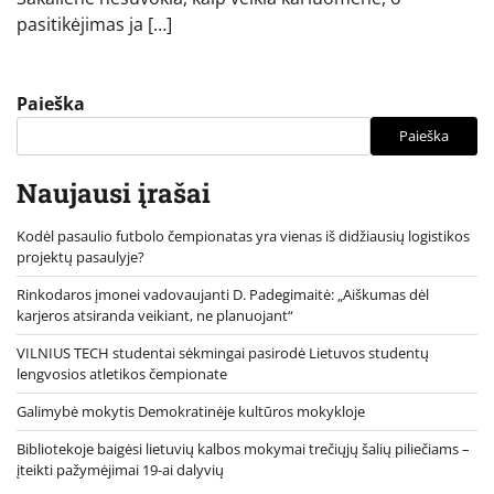
pasitikėjimas ja […]
Paieška
Paieška
Naujausi įrašai
Kodėl pasaulio futbolo čempionatas yra vienas iš didžiausių logistikos
projektų pasaulyje?
Rinkodaros įmonei vadovaujanti D. Padegimaitė: „Aiškumas dėl
karjeros atsiranda veikiant, ne planuojant“
VILNIUS TECH studentai sėkmingai pasirodė Lietuvos studentų
lengvosios atletikos čempionate
Galimybė mokytis Demokratinėje kultūros mokykloje
Bibliotekoje baigėsi lietuvių kalbos mokymai trečiųjų šalių piliečiams –
įteikti pažymėjimai 19-ai dalyvių