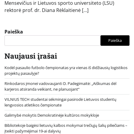
Mensevičius ir Lietuvos sporto universiteto (LSU)
rektorė prof. dr. Diana Rėklaitienė […]
Paieška
Paieška
Naujausi įrašai
Kodėl pasaulio futbolo čempionatas yra vienas iš didžiausių logistikos
projektų pasaulyje?
Rinkodaros įmonei vadovaujanti D. Padegimaitė: „Aiškumas dėl
karjeros atsiranda veikiant, ne planuojant“
VILNIUS TECH studentai sėkmingai pasirodė Lietuvos studentų
lengvosios atletikos čempionate
Galimybė mokytis Demokratinėje kultūros mokykloje
Bibliotekoje baigėsi lietuvių kalbos mokymai trečiųjų šalių piliečiams –
įteikti pažymėjimai 19-ai dalyvių