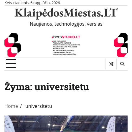
Skip
Ketvirtadienis, 6 rugpjūčio, 2026
KlaipėdosMiestas.LT
to
content
Naujienos, technologijos, verslas
Žyma:
universitetu
Home
universitetu