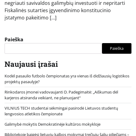
negriauti savivaldos galimybių investuoti ir nepritarti
Fiskalinės sutarties įgyvendinimo konstitucinio
įstatymo pakeitimo […]
Paieška
Paieška
Naujausi įrašai
Kodėl pasaulio futbolo čempionatas yra vienas iš didžiausių logistikos
projektų pasaulyje?
Rinkodaros įmonei vadovaujanti D. Padegimaitė: „Aiškumas dėl
karjeros atsiranda veikiant, ne planuojant“
VILNIUS TECH studentai sėkmingai pasirodė Lietuvos studentų
lengvosios atletikos čempionate
Galimybė mokytis Demokratinėje kultūros mokykloje
Bibliotekoje baigėsi lietuvių kalbos mokymai trečiųjų šalių piliečiams –