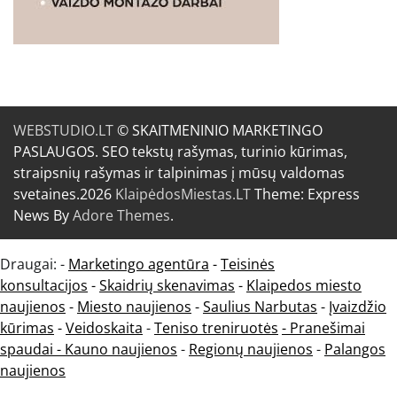
WEBSTUDIO.LT
© SKAITMENINIO MARKETINGO
PASLAUGOS. SEO tekstų rašymas, turinio kūrimas,
straipsnių rašymas ir talpinimas į mūsų valdomas
svetaines.2026
KlaipėdosMiestas.LT
Theme: Express
News By
Adore Themes
.
Draugai: -
Marketingo agentūra
-
Teisinės
konsultacijos
-
Skaidrių skenavimas
-
Klaipedos miesto
naujienos
-
Miesto naujienos
-
Saulius Narbutas
-
Įvaizdžio
kūrimas
-
Veidoskaita
-
Teniso treniruotės
- Pranešimai
spaudai -
Kauno naujienos
-
Regionų naujienos
-
Palangos
naujienos