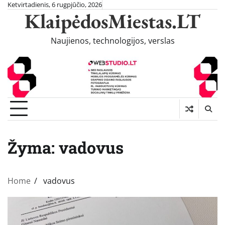
Skip
Ketvirtadienis, 6 rugpjūčio, 2026
KlaipėdosMiestas.LT
to
content
Naujienos, technologijos, verslas
Žyma:
vadovus
Home
vadovus