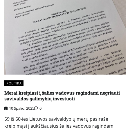
POLITIKA
Merai kreipiasi į šalies vadovus ragindami negriauti
savivaldos galimybių investuoti
10 Spalio, 2025
0
59 iš 60-ies Lietuvos savivaldybių merų pasirašė
kreipimąsi į aukščiausius šalies vadovus ragindami