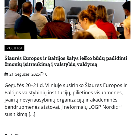
POLITIKA
Šiaurės Europos ir Baltijos šalys ieško būdų padidinti
žmonių įsitraukimą į valstybių valdymą
21 Gegužės, 2025
0
Gegužės 20–21 d. Vilniuje susirinko Šiaurės Europos ir
Baltijos valstybinių institucijų, pilietinės visuomenės,
įvairių nevyriausybinių organizacijų ir akademinės
bendruomenės atstovai. Į neformalų „OGP Nordic+“
susitikimą […]