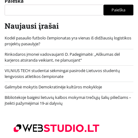
Paieška
Paieška
Naujausi įrašai
Kodėl pasaulio futbolo čempionatas yra vienas iš didžiausių logistikos
projektų pasaulyje?
Rinkodaros įmonei vadovaujanti D. Padegimaitė: „Aiškumas dėl
karjeros atsiranda veikiant, ne planuojant“
VILNIUS TECH studentai sėkmingai pasirodė Lietuvos studentų
lengvosios atletikos čempionate
Galimybė mokytis Demokratinėje kultūros mokykloje
Bibliotekoje baigėsi lietuvių kalbos mokymai trečiųjų šalių piliečiams –
įteikti pažymėjimai 19-ai dalyvių