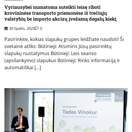
Vyriausybei numatoma suteikti teisę riboti
krovininėse transporto priemonėse iš trečiųjų
valstybių be importo akcizų įvežamą degalų kiekį
30 Spalio, 2025
0
Pasirinkite, kokias slapukų grupes leidžiate naudoti! Ši
svetainė atliks: Būtinieji: Atsimins Jūsų pasirinktų
slapukų nustatymus Būtinieji: Leis seanso
(apsilankymo) slapukus Būtinieji: Rinks informaciją ir
automatiškai […]