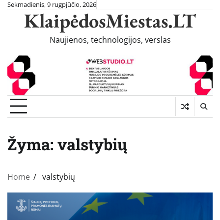
Skip
Sekmadienis, 9 rugpjūčio, 2026
KlaipėdosMiestas.LT
to
content
Naujienos, technologijos, verslas
Žyma:
valstybių
Home
valstybių