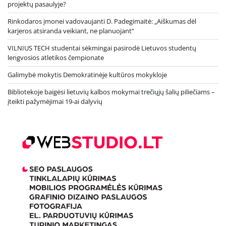
projektų pasaulyje?
Rinkodaros įmonei vadovaujanti D. Padegimaitė: „Aiškumas dėl
karjeros atsiranda veikiant, ne planuojant“
VILNIUS TECH studentai sėkmingai pasirodė Lietuvos studentų
lengvosios atletikos čempionate
Galimybė mokytis Demokratinėje kultūros mokykloje
Bibliotekoje baigėsi lietuvių kalbos mokymai trečiųjų šalių piliečiams –
įteikti pažymėjimai 19-ai dalyvių