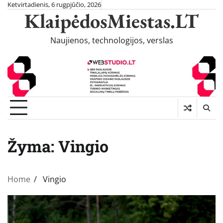
Skip
Ketvirtadienis, 6 rugpjūčio, 2026
KlaipėdosMiestas.LT
to
content
Naujienos, technologijos, verslas
Žyma:
Vingio
Home
Vingio