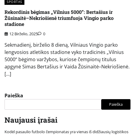
SPORTAS
Rekordinis bėgimas „Vilnius 5000”: Bertašius ir
Žūsinaitė–Nekriošienė triumfuoja Vingio parko
stadione
12 Birželio, 2025
0
Sekmadienį, birželio 8 dieną, Vilniaus Vingio parko
lengvosios atletikos stadione vyko tradicinės „Vilnius
5000“ bėgimo varžybos, kuriose čempionų titulus
apgynė Simas Bertašius ir Vaida Žūsinaitė–Nekriošienė.
[…]
Paieška
Paieška
Naujausi įrašai
Kodėl pasaulio futbolo čempionatas yra vienas iš didžiausių logistikos