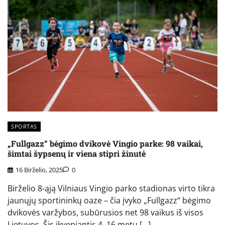
SPORTAS
„Fullgazz“ bėgimo dvikovė Vingio parke: 98 vaikai,
šimtai šypsenų ir viena stipri žinutė
16 Birželio, 2025
0
Birželio 8-ąją Vilniaus Vingio parko stadionas virto tikra
jaunųjų sportininkų oaze – čia įvyko „Fullgazz“ bėgimo
dvikovės varžybos, subūrusios net 98 vaikus iš visos
Lietuvos. Šis įkvepiantis 4–16 metų […]