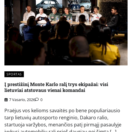
SPORTAS
Į prestižinį Monte Karlo ralį trys ekipažai: visi
lietuviai atstovaus vienai komandai
7 Vasario, 2026
0
Praėjus vos kelioms savaitės po bene populiariausio
tarp lietuvių autosporto renginio, Dakaro ralio,
startuoja varžybos, menančios patį pirmąjį pasaulyje
įvykusį automobilių ralį prieš daugiau nei šimtą […]