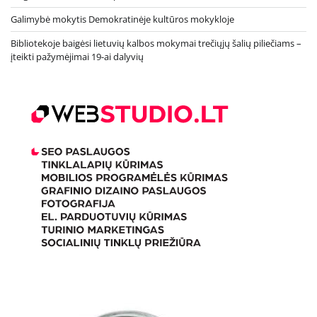
Galimybė mokytis Demokratinėje kultūros mokykloje
Bibliotekoje baigėsi lietuvių kalbos mokymai trečiųjų šalių piliečiams –
įteikti pažymėjimai 19-ai dalyvių