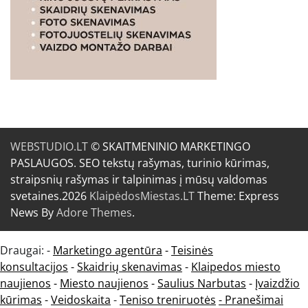
WEBSTUDIO.LT
© SKAITMENINIO MARKETINGO
PASLAUGOS. SEO tekstų rašymas, turinio kūrimas,
straipsnių rašymas ir talpinimas į mūsų valdomas
svetaines.2026
KlaipėdosMiestas.LT
Theme: Express
News By
Adore Themes
.
Draugai: -
Marketingo agentūra
-
Teisinės
konsultacijos
-
Skaidrių skenavimas
-
Klaipedos miesto
naujienos
-
Miesto naujienos
-
Saulius Narbutas
-
Įvaizdžio
kūrimas
-
Veidoskaita
-
Teniso treniruotės
- Pranešimai