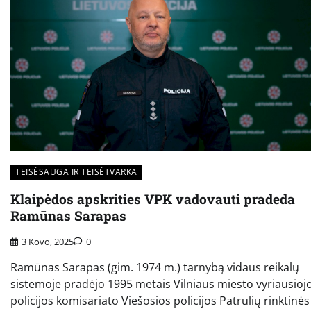
TEISĖSAUGA IR TEISĖTVARKA
Klaipėdos apskrities VPK vadovauti pradeda
Ramūnas Sarapas
3 Kovo, 2025
0
Ramūnas Sarapas (gim. 1974 m.) tarnybą vidaus reikalų
sistemoje pradėjo 1995 metais Vilniaus miesto vyriausioj
policijos komisariato Viešosios policijos Patrulių rinktinės