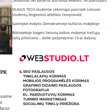
„Aiškumas dėl karjeros atsiranda veikiant, ne planuojant“
VILNIUS TECH studentai sėkmingai pasirodė Lietuvos
studentų lengvosios atletikos čempionate
Galimybė mokytis Demokratinėje kultūros mokykloje
Bibliotekoje baigėsi lietuvių kalbos mokymai trečiųjų
šalių piliečiams – įteikti pažymėjimai 19-ai dalyvių
VPK
kusiame
nt
ariui