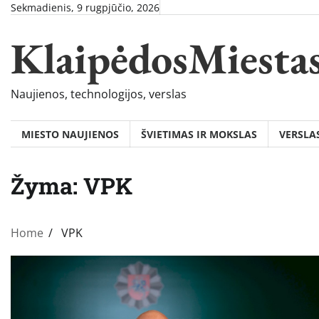
Skip
Sekmadienis, 9 rugpjūčio, 2026
to
KlaipėdosMiesta
content
Naujienos, technologijos, verslas
MIESTO NAUJIENOS
ŠVIETIMAS IR MOKSLAS
VERSLA
Žyma:
VPK
Home
VPK