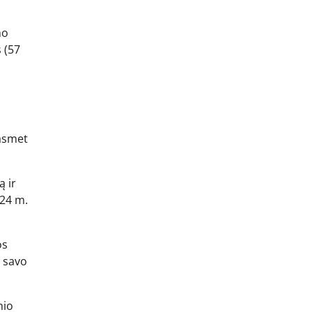
mo
 (57
kasmet
ą ir
024 m.
os
s savo
nio