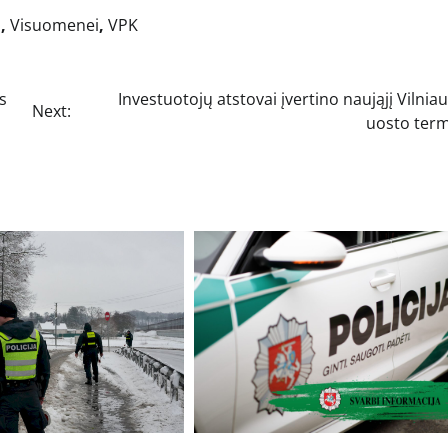
s
,
Visuomenei
,
VPK
s
Investuotojų atstovai įvertino naująjį Vilnia
Next:
uosto term