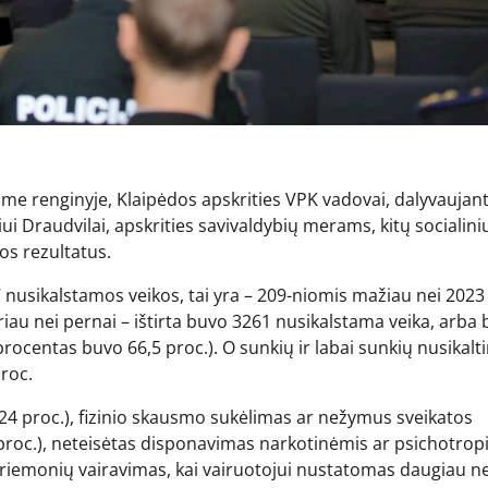
iame renginyje, Klaipėdos apskrities VPK vadovai, dalyvaujan
i Draudvilai, apskrities savivaldybių merams, kitų socialini
os rezultatus.
 nusikalstamos veikos, tai yra – 209-niomis mažiau nei 2023
iau nei pernai – ištirta buvo 3261 nusikalstama veika, arba 
rocentas buvo 66,5 proc.). O sunkių ir labai sunkių nusikalt
proc.
24 proc.), fizinio skausmo sukėlimas ar nežymus sveikatos
 proc.), neteisėtas disponavimas narkotinėmis ar psichotro
 priemonių vairavimas, kai vairuotojui nustatomas daugiau ne