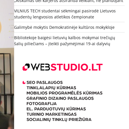
„Aiškumas dėl karjeros atsiranda veikiant, ne planuojant“
VILNIUS TECH studentai sėkmingai pasirodė Lietuvos
studentų lengvosios atletikos čempionate
Galimybė mokytis Demokratinėje kultūros mokykloje
Bibliotekoje baigėsi lietuvių kalbos mokymai trečiųjų
šalių piliečiams – įteikti pažymėjimai 19-ai dalyvių