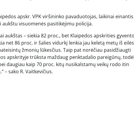
ėdos apskr. VPK viršininko pavaduotojas, laikinai einantis
 aukštu visuomenės pasitikėjimu policija.
bai aukštas – siekia 82 proc., bet Klaipėdos apskrities gyvento
kia net 86 proc. ir šalies vidurkį lenkia jau keletą metų iš eilės
 pateisintų žmonių lūkesčius. Taip pat norėčiau pasidžiaugti
dos apskrityje trūksta maždaug penktadalio pareigūnų, todė
 bei daugiau kaip 70 proc. kitų nusikalstamų veikų rodo itin
 – sako R. Vaitkevičius.