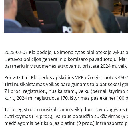
2025-02-07 Klaipėdoje, I. Simonaitytės bibliotekoje vykus
Lietuvos policijos generalinio komisaro pavaduotojui Mariu
partnerių ir visuomenės atstovams, pristatė 2024 m. veikl
Per 2024 m. Klaipėdos apskrities VPK užregistruotos 4607
Tirti nusikalstamas veikas pareigūnams taip pat sekėsi ger
71 proc. registruotų nusikalstamų veikų (pernai ištyrimo p
kurių 2024 m. registruota 170, ištyrimas pasiekė net 100 
Tarp registruotų nusikalstamų veikų dominavo vagystės (
sutrikdymas (14 proc.), įvairaus pobūdžio sukčiavimas (9
medžiagomis be tikslo jas platinti (9 proc.) ir transporto