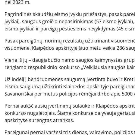
nei 2023 m.
Pagrindinės skaudžių eismo įvykių priežastys, pasak par
įvykiai), saugaus greičio nepasirinkimas (57 eismo įvykiai
eismo įvykiai) ir pareigų pėstiesiems nevykdymas (45 eismo
Pasak pareigūnų, norimų rezultatų užtikrinant visuomenė
visuomene. Klaipėdos apskrityje šiuo metu veikia 286 sa
Viena iš jų – daugiabučio namo saugios kaimynystės grupė
rengiamo respublikinio konkurso „Veikliausia saugios ka
Už indėlį į bendruomenės saugumą įvertinta buvo ir Kreti
eismo saugumą užtikrinti Klaipėdos apskrityje pareigūnams
Savanoriškai per metus policijos rėmėjai dirbo apie 5000 
Pernai aukščiausių įvertinimų sulaukė ir Klaipėdos apskri
konkurso nugalėtojais. Šiame konkurse dalyvauja geriausi
apskrityse surengtas atrankas.
Pareigūnai pernai varžėsi tris dienas, vairavimo, policijos