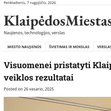
Skip
Penktadienis, 7 rugpjūčio, 2026
to
KlaipėdosMiesta
content
Naujienos, technologijos, verslas
MIESTO NAUJIENOS
ŠVIETIMAS IR MOKSLAS
VERSLA
Visuomenei pristatyti Kla
veiklos rezultatai
Posted on
26 vasario, 2025