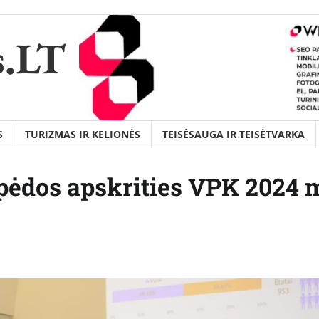
s.LT
S
TURIZMAS IR KELIONĖS
TEISĖSAUGA IR TEISĖTVARKA
ipėdos apskrities VPK 2024 