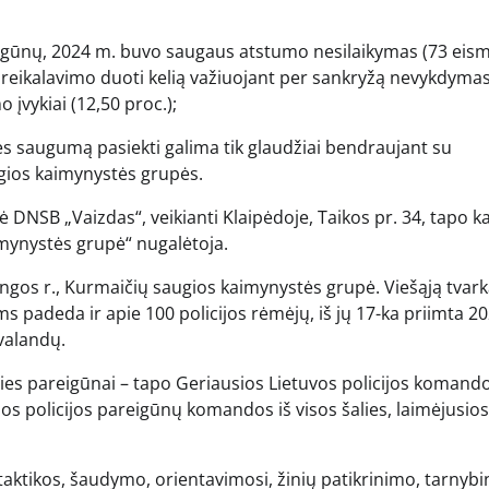
eigūnų, 2024 m. buvo saugaus atstumo nesilaikymas (73 eis
), reikalavimo duoti kelią važiuojant per sankryžą nevykdymas
 įvykiai (12,50 proc.);
s saugumą pasiekti galima tik glaudžiai bendraujant su
ugios kaimynystės grupės.
 DNSB „Vaizdas“, veikianti Klaipėdoje, Taikos pr. 34, tapo 
imynystės grupė“ nugalėtoja.
ngos r., Kurmaičių saugios kaimynystės grupė. Viešąją tvark
 padeda ir apie 100 policijos rėmėjų, iš jų 17-ka priimta 2
valandų.
ties pareigūnai – tapo Geriausios Lietuvos policijos komand
os policijos pareigūnų komandos iš visos šalies, laimėjusio
 taktikos, šaudymo, orientavimosi, žinių patikrinimo, tarnybi