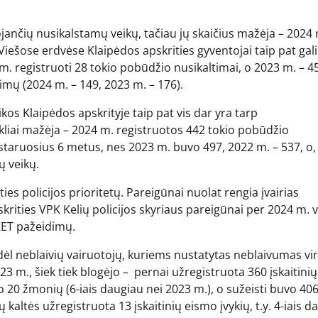
ojančių nusikalstamų veikų, tačiau jų skaičius mažėja – 2024
iešose erdvėse Klaipėdos apskrities gyventojai taip pat gali
. registruoti 28 tokio pobūdžio nusikaltimai, o 2023 m. – 45
imų (2024 m. – 149, 2023 m. – 176).
os Klaipėdos apskrityje taip pat vis dar yra tarp
kliai mažėja – 2024 m. registruotos 442 tokio pobūdžio
astaruosius 6 metus, nes 2023 m. buvo 497, 2022 m. – 537, o,
ų veikų.
es policijos prioritetų. Pareigūnai nuolat rengia įvairias
rities VPK Kelių policijos skyriaus pareigūnai per 2024 m. 
KET pažeidimų.
dėl neblaivių vairuotojų, kuriems nustatytas neblaivumas vir
23 m., šiek tiek blogėjo – pernai užregistruota 360 įskaitinių
vo 20 žmonių (6-iais daugiau nei 2023 m.), o sužeisti buvo 40
kaltės užregistruota 13 įskaitinių eismo įvykių, t.y. 4-iais d