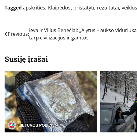
Tagged
apskrities
,
Klaipėdos
,
pristatyti
,
rezultatai
,
veiklo
Navigacija
Ieva ir Vilius Benečiai: „Alytus – aukso viduriuka
Previous:
tarp civilizacijos ir gamtos“
tarp
įrašų
Susiję įrašai