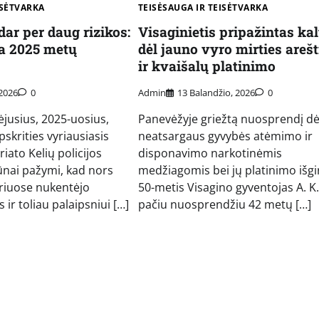
ISĖTVARKA
TEISĖSAUGA IR TEISĖTVARKA
dar per daug rizikos:
Visaginietis pripažintas kal
ia 2025 metų
dėl jauno vyro mirties arešt
ir kvaišalų platinimo
 2026
0
Admin
13 Balandžio, 2026
0
ėjusius, 2025-uosius,
Panevėžyje griežtą nuosprendį dė
skrities vyriausiasis
neatsargaus gyvybės atėmimo ir
riato Kelių policijos
disponavimo narkotinėmis
ūnai pažymi, kad nors
medžiagomis bei jų platinimo išg
uriuose nukentėjo
50-metis Visagino gyventojas A. K
 ir toliau palaipsniui […]
pačiu nuosprendžiu 42 metų […]