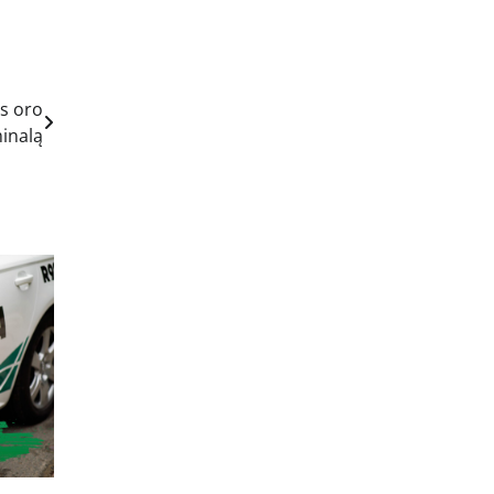
us oro
inalą