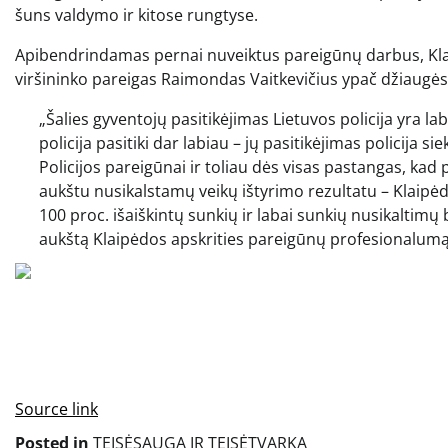
šuns valdymo ir kitose rungtyse.
Apibendrindamas pernai nuveiktus pareigūnų darbus, Klaip
viršininko pareigas Raimondas Vaitkevičius ypač džiaugėsi
„Šalies gyventojų pasitikėjimas Lietuvos policija yra la
policija pasitiki dar labiau – jų pasitikėjimas policija sie
Policijos pareigūnai ir toliau dės visas pastangas, kad
aukštu nusikalstamų veikų ištyrimo rezultatu – Klaipė
100 proc. išaiškintų sunkių ir labai sunkių nusikaltimų
aukštą Klaipėdos apskrities pareigūnų profesionalumą.“
Source link
Posted in
TEISĖSAUGA IR TEISĖTVARKA