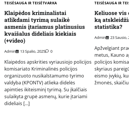
TEISĖSAUGA IR TEISĖTVARKA
TEISĖSAUGA IR TE
Klaipėdos kriminalistai
Keliuose vis 
atlikdami tyrimą sulaikė
ką atskleidž
asmenis įtariamus platinusius
statistika?
kvaišalus dideliais kiekiais
Admin
23 Sausio,
(+video)
Apžvelgiant pra
Admin
13 Spalio, 2025
0
metus, Kauno ap
Klaipėdos apskrities vyriausiojo policijos
policijos komisa
komisariato Kriminalinės policijos
skyriaus pareig
organizuoto nusikalstamumo tyrimo
eismo įvykių, k
valdyba (KPONTV) atlieka didelės
žmonės, skaičius
apimties ikiteisminį tyrimą. Su įkalčiais
sulaikyta grupė asmenų, kurie įtariami
dideliais […]