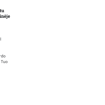
tu
inėje
l
irdo
. Tuo