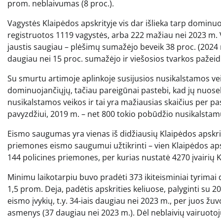
prom. neblaivumas (8 proc.).
Vagystės Klaipėdos apskrityje vis dar išlieka tarp dominu
registruotos 1119 vagystės, arba 222 mažiau nei 2023 m. V
jaustis saugiau – plėšimų sumažėjo beveik 38 proc. (2024 m
daugiau nei 15 proc. sumažėjo ir viešosios tvarkos pažeid
Su smurtu artimoje aplinkoje susijusios nusikalstamos veik
dominuojančiųjų, tačiau pareigūnai pastebi, kad jų nuose
nusikalstamos veikos ir tai yra mažiausias skaičius per p
pavyzdžiui, 2019 m. – net 800 tokio pobūdžio nusikalstam
Eismo saugumas yra vienas iš didžiausių Klaipėdos apskriti
priemones eismo saugumui užtikrinti – vien Klaipėdos apsk
144 policines priemones, per kurias nustatė 4270 įvairių 
Minimu laikotarpiu buvo pradėti 373 ikiteisminiai tyrimai 
1,5 prom. Deja, padėtis apskrities keliuose, palyginti su 20
eismo įvykių, t.y. 34-iais daugiau nei 2023 m., per juos žu
asmenys (37 daugiau nei 2023 m.). Dėl neblaivių vairuotojų 