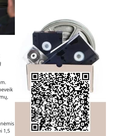
t
ų
 m.
beveik
imų,
pinėmis
i 1,5