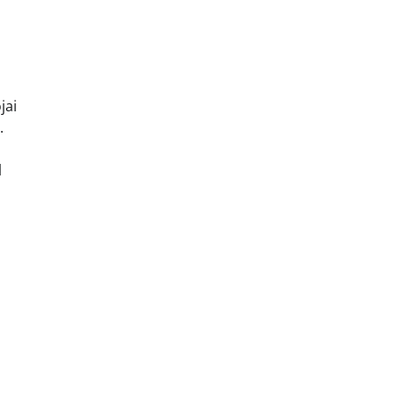
jai
.
l