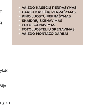
 m.
),
vykdė
šijo
6
augiau