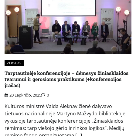
VERSLAS
Tarptautinėje konferencijoje – dėmesys žiniasklaidos
tvarumui ir gerosioms praktikoms (+konferencijos
įrašas)
20 Lapkričio, 2025
0
Kultūros ministrė Vaida Aleknavičienė dalyvavo
Lietuvos nacionalinėje Martyno Mažvydo bibliotekoje
vykusioje tarptautinėje konferencijoje „Žiniasklaidos
rėmimas: tarp viešojo gėrio ir rinkos logikos“. Medijų
rėmimo fondo organizuotame […]