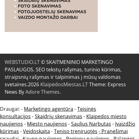
WEBSTUDIO.LT
© SKAITMENINIO MARKETINGO
PASLAUGOS. SEO tekstų rašymas, turinio kūrimas,
straipsnių rašymas ir talpinimas į mūsų valdomas
svetaines.2026
KlaipėdosMiestas.LT
Theme: Express
News By
Adore Themes
.
Draugai: -
Marketingo agentūra
-
Teisinės
konsultacijos
-
Skaidrių skenavimas
-
Klaipedos miesto
naujienos
-
Miesto naujienos
-
Saulius Narbutas
-
Įvaizdžio
kūrimas
-
Veidoskaita
-
Teniso treniruotės
- Pranešimai
spaudai -
Kauno naujienos
-
Regionų naujienos
-
Palangos