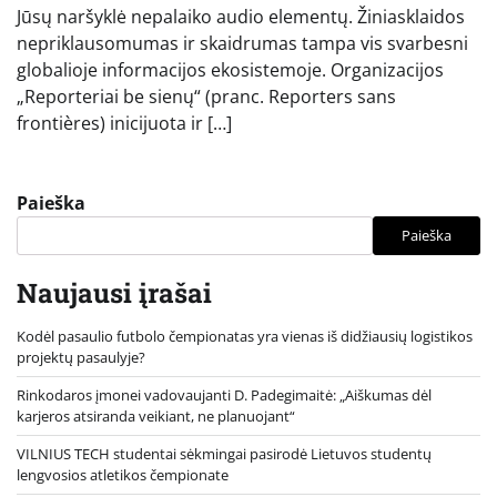
Jūsų naršyklė nepalaiko audio elementų. Žiniasklaidos
nepriklausomumas ir skaidrumas tampa vis svarbesni
globalioje informacijos ekosistemoje. Organizacijos
„Reporteriai be sienų“ (pranc. Reporters sans
frontières) inicijuota ir […]
Paieška
Paieška
Naujausi įrašai
Kodėl pasaulio futbolo čempionatas yra vienas iš didžiausių logistikos
projektų pasaulyje?
Rinkodaros įmonei vadovaujanti D. Padegimaitė: „Aiškumas dėl
karjeros atsiranda veikiant, ne planuojant“
VILNIUS TECH studentai sėkmingai pasirodė Lietuvos studentų
lengvosios atletikos čempionate