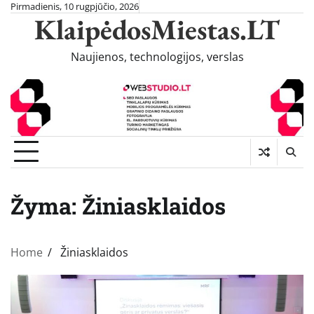
Skip
Pirmadienis, 10 rugpjūčio, 2026
KlaipėdosMiestas.LT
to
content
Naujienos, technologijos, verslas
Žyma:
Žiniasklaidos
Home
Žiniasklaidos