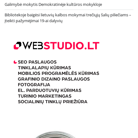
Galimybė mokytis Demokratinėje kultūros mokykloje
Bibliotekoje baigėsi lietuvių kalbos mokymai trečiųjų šalių piliečiams –
įteikti pažymėjimai 19-ai dalyvių