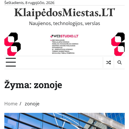
Skip
Šeštadienis, 8 rugpjūčio, 2026
KlaipėdosMiestas.LT
to
content
Naujienos, technologijos, verslas
Žyma:
zonoje
Home
zonoje