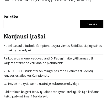
Paieška
Paieška
Naujausi įrašai
Kodėl pasaulio futbolo čempionatas yra vienas iš didžiausių logistikos
projektų pasaulyje?
Rinkodaros įmonei vadovaujanti D. Padegimaitė: „Aiškumas dėl
karjeros atsiranda veikiant, ne planuojant“
VILNIUS TECH studentai sėkmingai pasirodė Lietuvos studentų
lengvosios atletikos čempionate
Galimybė mokytis Demokratinėje kultūros mokykloje
Bibliotekoje baigėsi lietuvių kalbos mokymai trečiųjų šalių piliečiams –
įteikti pažymėjimai 19-ai dalyvių