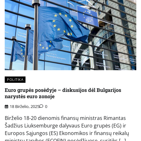
POLITIKA
Euro grupės posėdyje – diskusijos dėl Bulgarijos
narystės euro zonoje
18 Birželio, 2025
0
Birželio 18-20 dienomis finansų ministras Rimantas
Šadžius Liuksemburge dalyvaus Euro grupės (EG) ir
Europos Sąjungos (ES) Ekonomikos ir finansų reikalų
ministrų tarybos (ECOFIN) posėdžiuose, susitiks […]