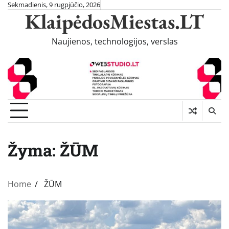
Skip
Sekmadienis, 9 rugpjūčio, 2026
KlaipėdosMiestas.LT
to
content
Naujienos, technologijos, verslas
Žyma:
ŽŪM
Home
ŽŪM