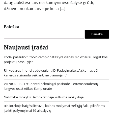
daug aukštesniais nei kaimyninėse šalyse grūdų
džiovinimo įkainiais – jie kelia […]
Paieška
Paieška
Naujausi įrašai
Kodėl pasaulio futbolo čempionatas yra vienas iš didžiausių logistikos
projektų pasaulyje?
Rinkodaros įmonei vadovaujanti D. Padegimaitė: „Aiškumas dėl
karjeros atsiranda veikiant, ne planuojant“
VILNIUS TECH studentai sėkmingai pasirodė Lietuvos studentų
lengvosios atletikos čempionate
Galimybė mokytis Demokratinėje kultūros mokykloje
Bibliotekoje baigėsi lietuvių kalbos mokymai trečiųjų šalių piliečiams –
įteikti pažymėjimai 19-ai dalyvių