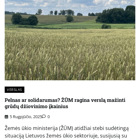
VERSLAS
Pelnas ar solidarumas? ŽŪM ragina verslą mažinti
grūdų džiovinimo įkainius
5 Rugpjūčio, 2025
0
Žemės ūkio ministerija (ŽŪM) atidžiai stebi sudėtingą
situaciją Lietuvos žemės ūkio sektoriuje, susijusią su