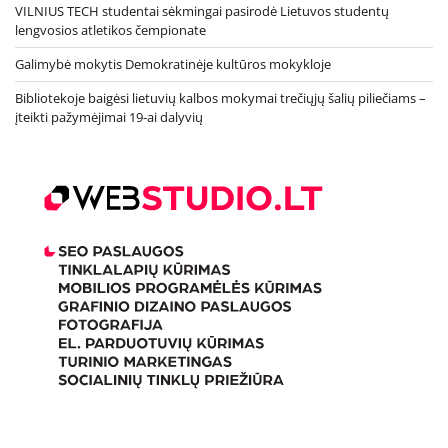
VILNIUS TECH studentai sėkmingai pasirodė Lietuvos studentų
lengvosios atletikos čempionate
Galimybė mokytis Demokratinėje kultūros mokykloje
Bibliotekoje baigėsi lietuvių kalbos mokymai trečiųjų šalių piliečiams –
įteikti pažymėjimai 19-ai dalyvių