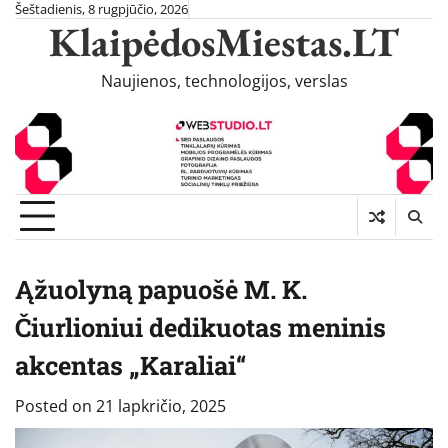
Skip
Šeštadienis, 8 rugpjūčio, 2026
KlaipėdosMiestas.LT
to
content
Naujienos, technologijos, verslas
Ąžuolyną papuošė M. K.
Čiurlioniui dedikuotas meninis
akcentas „Karaliai“
Posted on
21 lapkričio, 2025