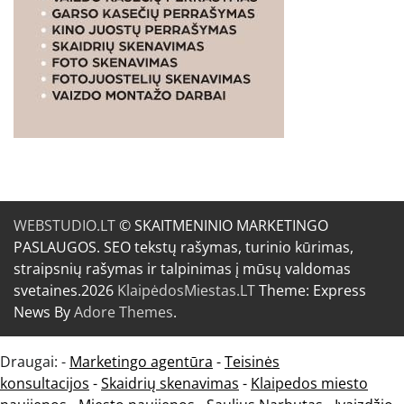
WEBSTUDIO.LT
© SKAITMENINIO MARKETINGO
PASLAUGOS. SEO tekstų rašymas, turinio kūrimas,
straipsnių rašymas ir talpinimas į mūsų valdomas
svetaines.2026
KlaipėdosMiestas.LT
Theme: Express
News By
Adore Themes
.
Draugai: -
Marketingo agentūra
-
Teisinės
konsultacijos
-
Skaidrių skenavimas
-
Klaipedos miesto