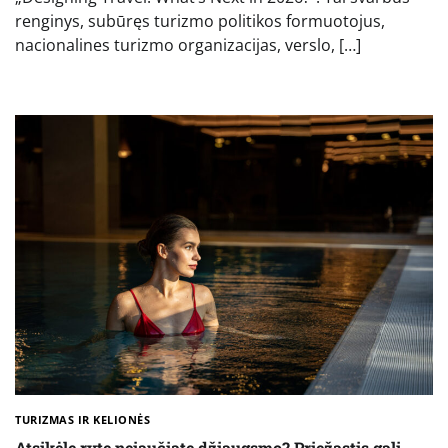
renginys, subūręs turizmo politikos formuotojus,
nacionalines turizmo organizacijas, verslo, […]
TURIZMAS IR KELIONĖS
Atsikėlę ryte nejaučiate džiaugsmo? Priežastis gali