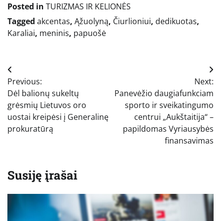
Posted in
TURIZMAS IR KELIONĖS
Tagged
akcentas
,
Ąžuolyną
,
Čiurlioniui
,
dedikuotas
,
Karaliai
,
meninis
,
papuošė
Navigacija
Previous:
Next:
tarp
Dėl balionų sukeltų
Panevėžio daugiafunkciam
įrašų
grėsmių Lietuvos oro
sporto ir sveikatingumo
uostai kreipėsi į Generalinę
centrui „Aukštaitija“ –
prokuratūrą
papildomas Vyriausybės
finansavimas
Susiję įrašai