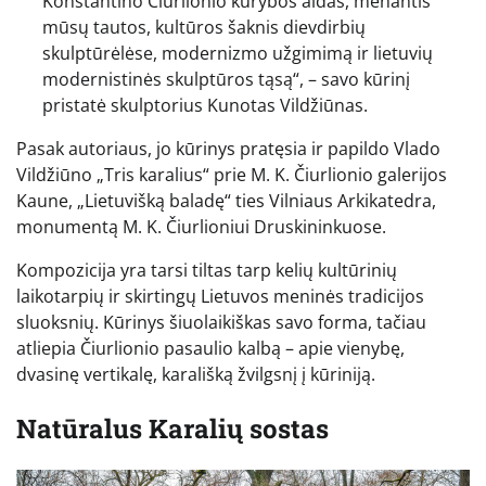
Konstantino Čiurlionio kūrybos aidas, menantis
mūsų tautos, kultūros šaknis dievdirbių
skulptūrėlėse, modernizmo užgimimą ir lietuvių
modernistinės skulptūros tąsą“, – savo kūrinį
pristatė skulptorius Kunotas Vildžiūnas.
Pasak autoriaus, jo kūrinys pratęsia ir papildo Vlado
Vildžiūno „Tris karalius“ prie M. K. Čiurlionio galerijos
Kaune, „Lietuvišką baladę“ ties Vilniaus Arkikatedra,
monumentą M. K. Čiurlioniui Druskininkuose.
Kompozicija yra tarsi tiltas tarp kelių kultūrinių
laikotarpių ir skirtingų Lietuvos meninės tradicijos
sluoksnių. Kūrinys šiuolaikiškas savo forma, tačiau
atliepia Čiurlionio pasaulio kalbą – apie vienybę,
dvasinę vertikalę, karališką žvilgsnį į kūriniją.
Natūralus Karalių sostas