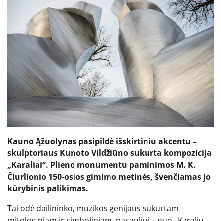
Kauno Ąžuolynas pasipildė išskirtiniu akcentu –
skulptoriaus Kunoto Vildžiūno sukurta kompozicija
„Karaliai“. Plieno monumentu paminimos M. K.
Čiurlionio 150-osios gimimo metinės, švenčiamas jo
kūrybinis palikimas.
Tai odė dailininko, muzikos genijaus sukurtam
mitologiniam ir simboliniam pasauliui – nuo „Karalių