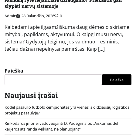
slypėti nervų sistemoje
Admin
28 Balandžio, 2026
0
Kalbėdami apie ilgaamžiškumą daug dėmesio skiriame
mitybai, papildams, aktyvumui. O kaipgi mūsų nervų
sistema? Gydytojų teigimu, jos vaidmuo – esminis,
tačiau dažnai nepelnytai pamirštas. Kaip […]
Paieška
Paieška
Naujausi įrašai
Kodėl pasaulio futbolo čempionatas yra vienas iš didžiausių logistikos
projektų pasaulyje?
Rinkodaros įmonei vadovaujanti D. Padegimaitė: „Aiškumas dėl
karjeros atsiranda veikiant, ne planuojant“