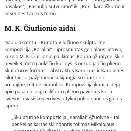
pasakos“, „Pasaulio sutvėrimo“ iki „Rex“, karališkumo ir
kosminės tvarkos temų.
M. K. Čiurlionio aidai
Nauju akcentu – Kunoto Vildžiūno skulptūrine
kompozicija „Karaliai“ – įprasmintas genialaus lietuvių
kūrėjo M. K. Čiurlionio palikimas. Kauno ąžuolyne iškilo
beveik 9 metrų aukščio kūrinys iš nerūdijančio plieno.
Skulptūros formos – abstraktūs Karaliaus ir Karalienės
siluetai – atpažįstamai susijungia su Čiurlionio
archajine, mitine simbolika. Kompozicija įkūnija idėją
apie pasaulio ašį, o šlifuoto plieno paviršius kuria
šviesos, dvasiškos erdvės ir tyliai pulsuojančios galios
įspūdį.
„Skulptūrinė kompozicija „Karaliai“ Ąžuolyne – tai
per kelias kartas sklindantis tolimas Mikalojaus