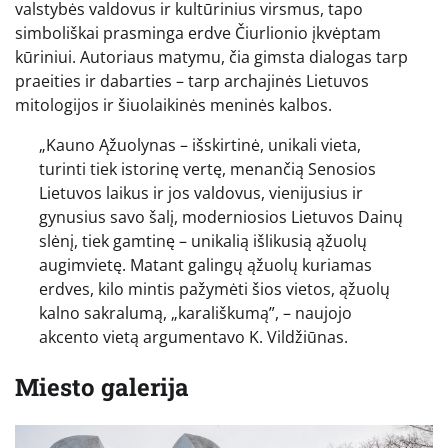
valstybės valdovus ir kultūrinius virsmus, tapo
simboliškai prasminga erdve Čiurlionio įkvėptam
kūriniui. Autoriaus matymu, čia gimsta dialogas tarp
praeities ir dabarties – tarp archajinės Lietuvos
mitologijos ir šiuolaikinės meninės kalbos.
„Kauno Ąžuolynas – išskirtinė, unikali vieta,
turinti tiek istorinę vertę, menančią Senosios
Lietuvos laikus ir jos valdovus, vienijusius ir
gynusius savo šalį, moderniosios Lietuvos Dainų
slėnį, tiek gamtinę – unikalią išlikusią ąžuolų
augimvietę. Matant galingų ąžuolų kuriamas
erdves, kilo mintis pažymėti šios vietos, ąžuolų
kalno sakralumą, „karališkumą”, – naujojo
akcento vietą argumentavo K. Vildžiūnas.
Miesto galerija