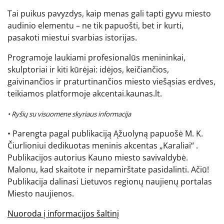
Tai puikus pavyzdys, kaip menas gali tapti gyvu miesto
audinio elementu – ne tik papuošti, bet ir kurti,
pasakoti miestui svarbias istorijas.
Programoje laukiami profesionalūs menininkai,
skulptoriai ir kiti kūrėjai: idėjos, keičiančios,
gaivinančios ir praturtinančios miesto viešąsias erdves,
teikiamos platformoje akcentai.kaunas.lt.
• Ryšių su visuomene skyriaus informacija
• Parengta pagal publikaciją Ąžuolyną papuošė M. K.
Čiurlioniui dedikuotas meninis akcentas „Karaliai“ .
Publikacijos autorius Kauno miesto savivaldybė.
Malonu, kad skaitote ir nepamirštate pasidalinti. Ačiū!
Publikacija dalinasi Lietuvos regionų naujienų portalas
Miesto naujienos.
Nuoroda į informacijos šaltinį