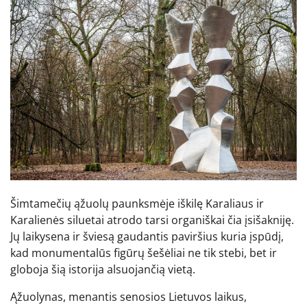
Šimtamečių ąžuolų paunksmėje iškilę Karaliaus ir
Karalienės siluetai atrodo tarsi organiškai čia įsišakniję.
Jų laikysena ir šviesą gaudantis paviršius kuria įspūdį,
kad monumentalūs figūrų šešėliai ne tik stebi, bet ir
globoja šią istorija alsuojančią vietą.
Ąžuolynas, menantis senosios Lietuvos laikus,