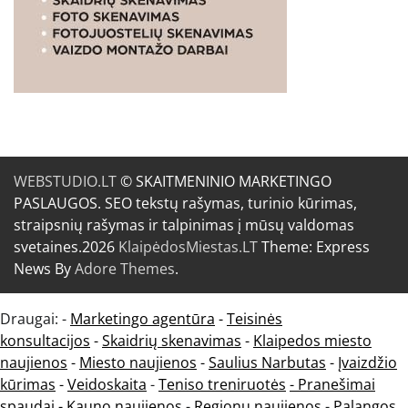
WEBSTUDIO.LT
© SKAITMENINIO MARKETINGO
PASLAUGOS. SEO tekstų rašymas, turinio kūrimas,
straipsnių rašymas ir talpinimas į mūsų valdomas
svetaines.2026
KlaipėdosMiestas.LT
Theme: Express
News By
Adore Themes
.
Draugai: -
Marketingo agentūra
-
Teisinės
konsultacijos
-
Skaidrių skenavimas
-
Klaipedos miesto
naujienos
-
Miesto naujienos
-
Saulius Narbutas
-
Įvaizdžio
kūrimas
-
Veidoskaita
-
Teniso treniruotės
- Pranešimai
spaudai -
Kauno naujienos
-
Regionų naujienos
-
Palangos