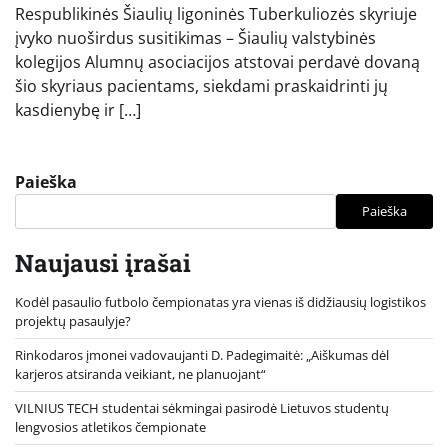
Respublikinės Šiaulių ligoninės Tuberkuliozės skyriuje
įvyko nuoširdus susitikimas – Šiaulių valstybinės
kolegijos Alumnų asociacijos atstovai perdavė dovaną
šio skyriaus pacientams, siekdami praskaidrinti jų
kasdienybę ir […]
Paieška
Paieška
Naujausi įrašai
Kodėl pasaulio futbolo čempionatas yra vienas iš didžiausių logistikos
projektų pasaulyje?
Rinkodaros įmonei vadovaujanti D. Padegimaitė: „Aiškumas dėl
karjeros atsiranda veikiant, ne planuojant“
VILNIUS TECH studentai sėkmingai pasirodė Lietuvos studentų
lengvosios atletikos čempionate