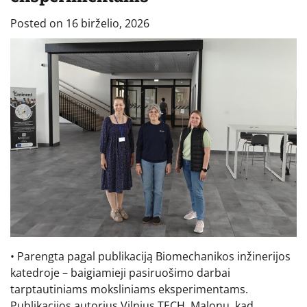
Posted on
16 birželio, 2026
• Parengta pagal publikaciją Biomechanikos inžinerijos
katedroje – baigiamieji pasiruošimo darbai
tarptautiniams moksliniams eksperimentams.
Publikacijos autorius Vilnius TECH. Malonu, kad