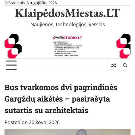
Skip
Šeštadienis, 8 rugpjūčio, 2026
KlaipėdosMiestas.LT
to
content
Naujienos, technologijos, verslas
Bus tvarkomos dvi pagrindinės
Gargždų aikštės – pasirašyta
sutartis su architektais
Posted on
20 kovo, 2026