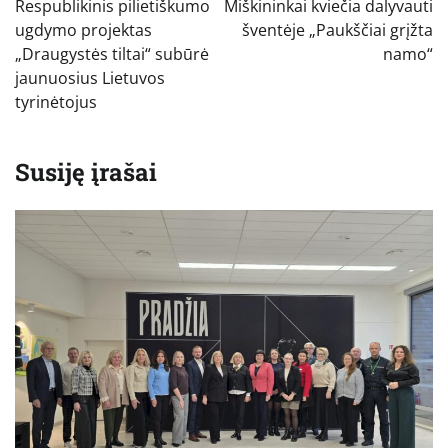
Respublikinis pilietiškumo
Miškininkai kviečia dalyvauti
įrašų
ugdymo projektas
šventėje „Paukščiai grįžta
„Draugystės tiltai“ subūrė
namo“
jaunuosius Lietuvos
tyrinėtojus
Susiję įrašai