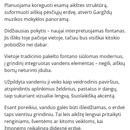
Planuojama koreguoti esamą aikštės struktūrą,
suformuoti aiškią pėsčiųjų erdvę, atverti Gargždų
muzikos mokyklos panoramą.
Didžiausias pokytis – naujai interpretuojamas fontanas.
Jis išliks toje pačioje vietoje, tačiau bus visiškai kitokio
pobūdžio nei dabar.
Vietoje tradicinio pakelto fontano siūlomas modernus,
į grindinį integruotas vandens elementas – negili, aiškių
bortų neturinti įduba.
Užpildyta vandeniu ji veiks kaip veidrodinis paviršius,
atspindintis aplinkinius želdinius, pastatus ir dangų,
taip sukuriant vizualiai lengvą, šiuolaikišką akcentą.
Esant poreikiui, vanduo galės būti išleidžiamas, o erdvė
taps vientisu grindiniu. Tai leis aikštę lengvai pritaikyti
renginiams, šventėms ar kitoms veikloms, kai
žmonėms reikalinga didesnė erdvė.