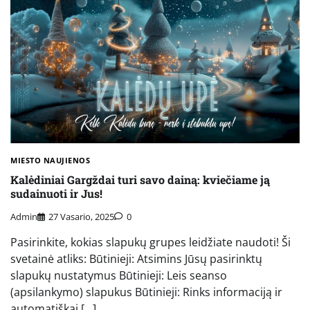
MIESTO NAUJIENOS
Kalėdiniai Gargždai turi savo dainą: kviečiame ją
sudainuoti ir Jus!
Admin
27 Vasario, 2025
0
Pasirinkite, kokias slapukų grupes leidžiate naudoti! Ši
svetainė atliks: Būtinieji: Atsimins Jūsų pasirinktų
slapukų nustatymus Būtinieji: Leis seanso
(apsilankymo) slapukus Būtinieji: Rinks informaciją ir
automatiškai […]