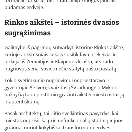
formai ar funkcijai, bet ir tam, kaip žmogus jaučiasi
būdamas erdvėje.
Rinkos aikštei – istorinės dvasios
sugrąžinimas
Galimybė iš pagrindų sutvarkyti istorinę Rinkos aikštę,
kurioje ankstesniais laikais susitikdavo prekeiviai ir
pirkėjai iš Žemaitijos ir Klaipėdos krašto, atsirado
nugriovus seną, sovietmečiu statytą pašto pastatą.
Tokio svetimkūnio nugriovimui neprieštaravo ir
gyventojai. Atsivėręs vaizdas į Šv. arkangelo Mykolo
bažnyčią tapo postūmiu grąžinti aikštei miesto istoriją
ir autentiškumą.
Pasak architektų, tai – itin sveikintinas pavyzdys, kai
miestas neprisiriša prie nefunkcionalių statinių ir juos
griauna, norint kokybiškai transformuoti erdves.