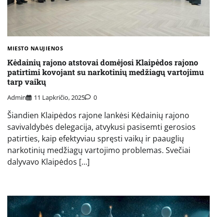
MIESTO NAUJIENOS
Kėdainių rajono atstovai domėjosi Klaipėdos rajono
patirtimi kovojant su narkotinių medžiagų vartojimu
tarp vaikų
Admin
11 Lapkričio, 2025
0
Šiandien Klaipėdos rajone lankėsi Kėdainių rajono
savivaldybės delegacija, atvykusi pasisemti gerosios
patirties, kaip efektyviau spręsti vaikų ir paauglių
narkotinių medžiagų vartojimo problemas. Svečiai
dalyvavo Klaipėdos […]