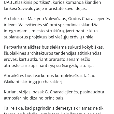
UAB „Klasikinis portikas“, kurios komanda šiandien
lankėsi Savivaldybėje ir pristatė savo idėjas.
Architektų – Martyno Valevičiaus, Godos Characiejienės
ir Ievos Valevičienės siūlomi sprendiniai sklandžiai
integruojami į miesto struktūrą, įvertinant ir kitus
suplanuotus projektus bei viešųjų erdvių tinklą.
Pertvarkant aikštes bus siekiama sukurti kokybiškas,
šiuolaikines architektūros tendencijas atitinkančias
erdves, kartu atkuriant prarasto senamiesčio
atmosferą ir stiprinant ryšį su Gargždų istorija.
Abi aikštės bus tvarkomos kompleksiškai, tačiau
išlaikant skirtingą jų charakterį.
Kuriant vizijas, pasak G. Characiejienės, pasinaudota
atmosferinio dizaino principais.
Tai reiškia, kad pagrindinis dėmesys skiriamas ne tik