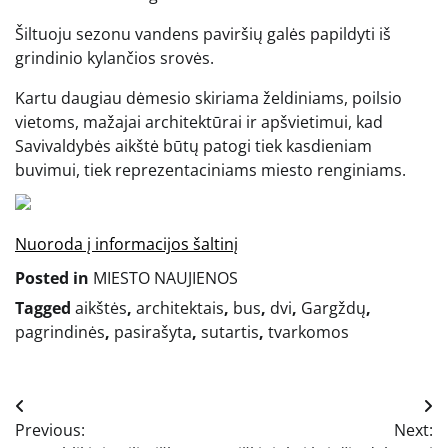
Šiltuoju sezonu vandens paviršių galės papildyti iš
grindinio kylančios srovės.
Kartu daugiau dėmesio skiriama želdiniams, poilsio
vietoms, mažajai architektūrai ir apšvietimui, kad
Savivaldybės aikštė būtų patogi tiek kasdieniam
buvimui, tiek reprezentaciniams miesto renginiams.
Nuoroda į informacijos šaltinį
Posted in
MIESTO NAUJIENOS
Tagged
aikštės
,
architektais
,
bus
,
dvi
,
Gargždų
,
pagrindinės
,
pasirašyta
,
sutartis
,
tvarkomos
Navigacija
Previous:
Next:
tarp