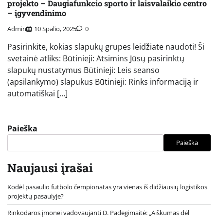
projekto – Daugiafunkcio sporto ir laisvalaikio centro
– įgyvendinimo
Admin
10 Spalio, 2025
0
Pasirinkite, kokias slapukų grupes leidžiate naudoti! Ši
svetainė atliks: Būtinieji: Atsimins Jūsų pasirinktų
slapukų nustatymus Būtinieji: Leis seanso
(apsilankymo) slapukus Būtinieji: Rinks informaciją ir
automatiškai […]
Paieška
Paieška
Naujausi įrašai
Kodėl pasaulio futbolo čempionatas yra vienas iš didžiausių logistikos
projektų pasaulyje?
Rinkodaros įmonei vadovaujanti D. Padegimaitė: „Aiškumas dėl