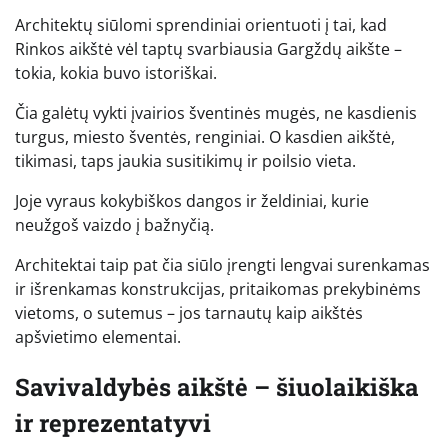
Architektų siūlomi sprendiniai orientuoti į tai, kad
Rinkos aikštė vėl taptų svarbiausia Gargždų aikšte –
tokia, kokia buvo istoriškai.
Čia galėtų vykti įvairios šventinės mugės, ne kasdienis
turgus, miesto šventės, renginiai. O kasdien aikštė,
tikimasi, taps jaukia susitikimų ir poilsio vieta.
Joje vyraus kokybiškos dangos ir želdiniai, kurie
neužgoš vaizdo į bažnyčią.
Architektai taip pat čia siūlo įrengti lengvai surenkamas
ir išrenkamas konstrukcijas, pritaikomas prekybinėms
vietoms, o sutemus – jos tarnautų kaip aikštės
apšvietimo elementai.
Savivaldybės aikštė – šiuolaikiška
ir reprezentatyvi