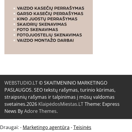
WEBSTUDIO.LT
© SKAITMENINIO MARKETINGO
PASLAUGOS. SEO tekstų rašymas, turinio kūrimas,
straipsnių rašymas ir talpinimas į mūsų valdomas
svetaines.2026
KlaipėdosMiestas.LT
Theme: Express
News By
Adore Themes
.
Draugai: -
Marketingo agentūra
-
Teisinės